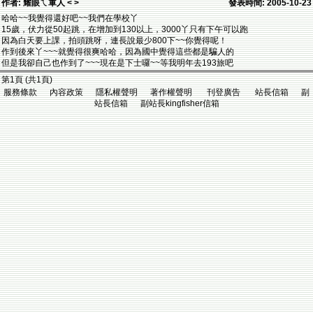
作者: 耀眼ㄟ軍人 < >
發表時間: 2005-10-23
哈哈~~我覺得還好吧~~我們在學校丫
15歲，伏力從50起跳，在增加到130以上，3000丫只有下午可以跑
因為白天要上課，拍頭跳呀，連長說最少800下~~你覺得呢！
作到後來丫~~~就覺得很爽哈哈，因為國中覺得這些都是騙人的
但是我卻自己也作到了~~~現在是下士囉~~等我明年去193旅吧
第1頁 (共1頁)
服務條款 內容政策 隱私權聲明 著作權聲明 刊登廣告 站長信箱 副
站長信箱 副站長kingfisher信箱