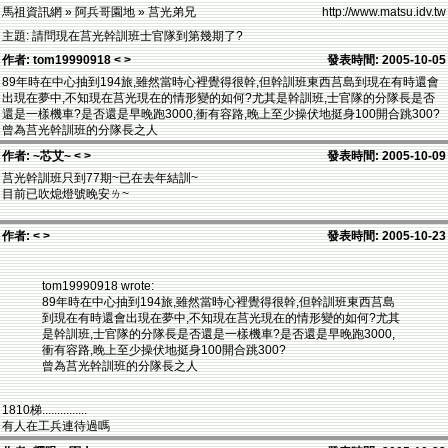
馬祖資訊網 » 阿兵哥園地 » 莒光弟兄
http://www.matsu.idv.tw
主題: 請問現在莒光幹訓班士官隊到第幾期了?
作者: tom19990918 < >
發表時間: 2005-10-05
89年時在中心抽到194旅,雖然當時心裡覺得很幹,但幹訓班東西莒島到現在有時還會
出現在夢中,不知現在莒光現在的情形變的如何?尤其是幹訓班,士官隊的分隊長是否
還是一樣機車?是否還是早晚跑3000,衝有容路,晚上至少操伏地挺身100開合跳300?
曾為莒光幹訓班的分隊長之人
作者: ~芯艾~ < >
發表時間: 2005-10-09
莒光幹訓班只到77期~已在去年結訓~
目前已吹熄燈號晚安ㄌ~
作者: < >
發表時間: 2005-10-23
tom19990918 wrote:
89年時在中心抽到194旅,雖然當時心裡覺得很幹,但幹訓班東西莒島
到現在有時還會出現在夢中,不知現在莒光現在的情形變的如何?尤其
是幹訓班,士官隊的分隊長是否還是一樣機車?是否還是早晚跑3000,
衝有容路,晚上至少操伏地挺身100開合跳300?
曾為莒光幹訓班的分隊長之人
1810梯...............
有人在工兵連待過嗎