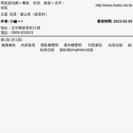
馬祖資訊網 » 餐飲、住宿、旅遊 » 北竿 -
http://www.matsu.idv.tw
全區
主題: 花漾・森山舍（坂里村）
作者: 小編 < >
發表時間: 2023-02-05
地址：北竿鄉坂里村11號
電話：0908-833833
第1頁 (共1頁)
服務條款 內容政策 隱私權聲明 著作權聲明 刊登廣告 站長信箱 副
站長信箱 副站長kingfisher信箱