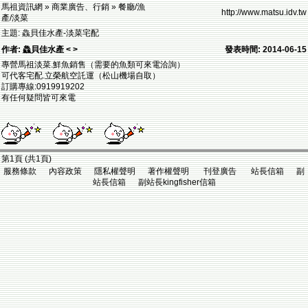
馬祖資訊網 » 商業廣告、行銷 » 餐廳/漁
http://www.matsu.idv.tw
產/淡菜
主題: 鱻貝佳水產-淡菜宅配
作者: 鱻貝佳水產 < >
發表時間: 2014-06-15
專營馬祖淡菜.鮮魚銷售（需要的魚類可來電洽詢）
可代客宅配.立榮航空託運（松山機場自取）
訂購專線:0919919202
有任何疑問皆可來電
第1頁 (共1頁)
服務條款 內容政策 隱私權聲明 著作權聲明 刊登廣告 站長信箱 副
站長信箱 副站長kingfisher信箱