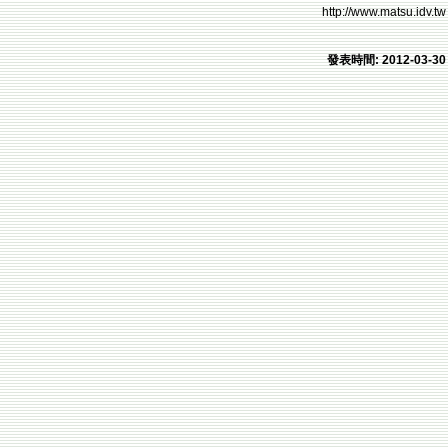
http://www.matsu.idv.tw
發表時間: 2012-03-30