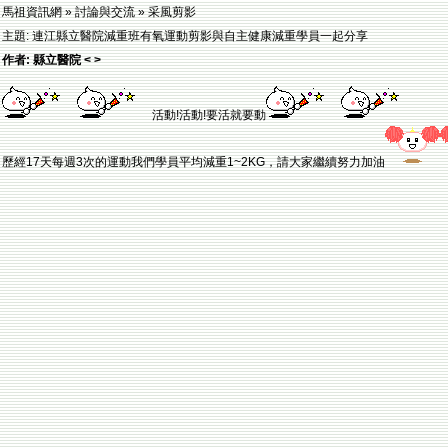
馬祖資訊網 » 討論與交流 » 采風剪影
主題: 連江縣立醫院減重班有氧運動剪影與自主健康減重學員一起分享
作者: 縣立醫院 < >
活動!活動!要活就要動
歷經17天每週3次的運動我們學員平均減重1~2KG，請大家繼續努力加油