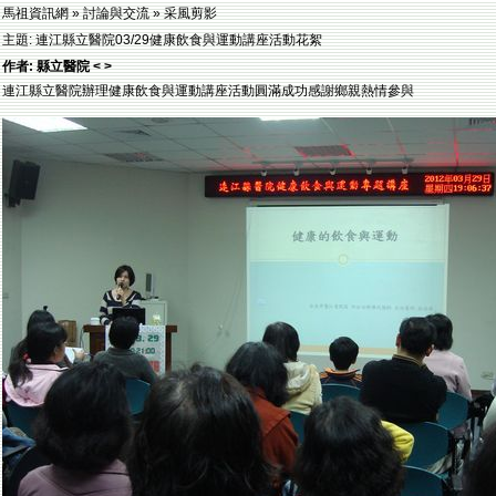
馬祖資訊網 » 討論與交流 » 采風剪影
主題: 連江縣立醫院03/29健康飲食與運動講座活動花絮
作者: 縣立醫院 < >
連江縣立醫院辦理健康飲食與運動講座活動圓滿成功感謝鄉親熱情參與