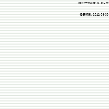
http://www.matsu.idv.tw
發表時間: 2012-03-30