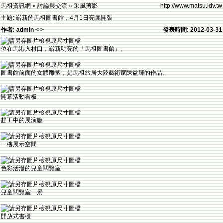
馬祖資訊網 » 討論與交流 » 采風剪影
http://www.matsu.idv.tw
主題: 嶄新的馬祖圖書館，4月1日亮麗開張
作者: admin < >
發表時間: 2012-03-31
位在馬港入村口，嶄新明亮的「馬祖圖書館」。
圖書館前面的女體雕塑，是馬祖旅居大陸藝術家陳益輝的作品。
開幕活動看板
趕工中的展演廳
一樓展示空間
色彩活潑的兒童閱覽室
兒童閱覽室一景
開放式書櫃