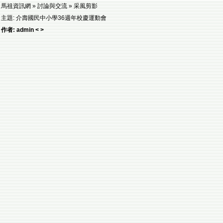
馬祖資訊網 » 討論與交流 » 采風剪影
主題: 介壽國民中小學36週年校慶運動會
作者: admin < >