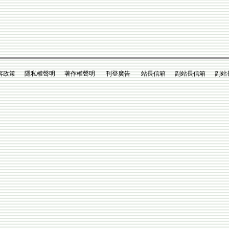
政策 隱私權聲明 著作權聲明 刊登廣告 站長信箱 副站長信箱 副站長king