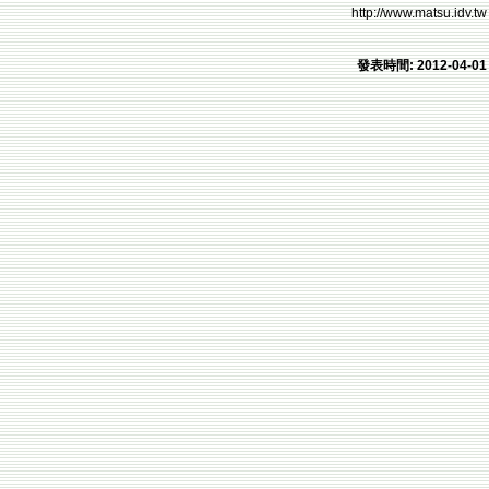
http://www.matsu.idv.tw
發表時間: 2012-04-01