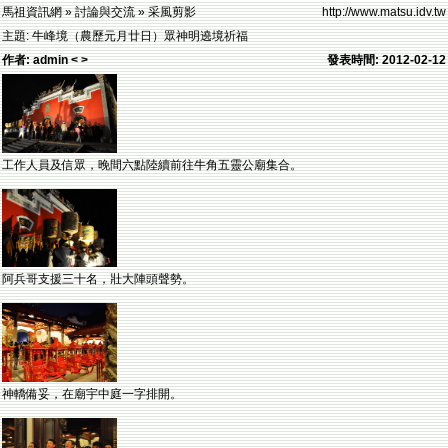
馬祖資訊網 » 討論與交流 » 采風剪影
http://www.matsu.idv.tw
主題: 牛峰境（農歷元月廿日）眾神明遶境祈福
作者: admin < >
發表時間: 2012-02-12
工作人員及信眾，晚間六點陸續前往牛角五靈公廟集合。
阿兵哥支援三十名，壯大陣頭聲勢。
神轎備妥，在廟宇中庭一字排開。