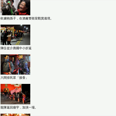
依嬤抱孫子，在酒廠警衛室觀賞遶境。
隊伍從介壽國中小折返
六間排民眾「接香」
龍隊返回廟宇，加演一場。