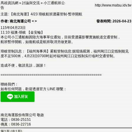
馬祖資訊網 » 討論與交流 » 小三通航班公
http://www.matsu.idv.tw
告
主題: 【南北海運】4/23 琅岐航班濃霧管制-暫停開航
作者: 南北海運公司 < >
發表時間: 2026-04-23
115年04月23日
11:10 福澳-琅岐 【金安輪】
本公司小三通船舶因陸方海事單位通知，目前受濃霧影響實施航道交通管制，
航班暫停開航，如復航或是航班取消另做更新。
琅岐管制訊息：【福州海事局】雾航管制信息:据现场观测，福州闽江口定线制能见
度不足500米，4月23日0700时起对福州闽江口定线制实行临时交通管制。
造成不便，敬請見諒，謝謝！
=================================================
聯絡我們：
如有任何問題，歡迎透過官方 LINE 聯繫：
南北海運股份有限公司 敬啟
電話：0836-25151
傳真：0836-22716
第1頁 (共1頁)