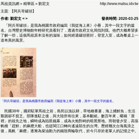
馬祖資訊網 » 精華區 » 劉宏文
http://www.matsu.idv.tw
主題: 【阿兵哥罐頭】
作者: 劉宏文 < >
發表時間: 2020-03-25
「阿兵哥罐頭」是我為桃園市政府編寫《我從海上來》小冊，其中一段文字的篇
名。台灣歷史博物館年輕研究員看到了，透過市政府文化局找到我。他們大概希望多
了解一些，這個馬祖原本沒有的滋味，如何經過罐頭密封，登堂入室，成為餐桌上一
道奇異的風景。
「阿兵哥罐頭」是我為桃園市政府編寫《我從海上來》小冊，其中一段文字的篇名。
民國38年，國府駐軍馬祖之前，島民以漁以耕，旱地種番薯，海上捕鮮魚，生活
艱困卻不貧乏。部隊進駐之後，與大陸所有往來，基本斷絕。數百年來，暱稱「厝
裡」的祖先之地，瞬時成為陷匪鐵幕，成為火炮對峙的暗黑禁地。而朝發夕至，高張
帆檣「趕鮮」的麻纜大船，也從閩江口轉向遙遠陌生的台灣。歷經幾次台海風浪之
後，風帆「麻纜」逐漸為柴油動力的鐵殼商輪取代，於今只存於老輩人的記憶之中。