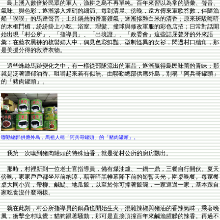
島上湧入數倍於民眾的軍人，漁耕之島不再單純。百年來習以為常的語彙、聲音、
氣味、與色彩，逐漸滲入煙硝的細節。每到清晨、傍晚，遠方傳來軍歌答數，伴隨漁
船「噗噗」的馬達聲音；土灶鍋鼎的番薯鑊氣，逐漸摻雜白米的清香；原來斑駁晦暗
的木框門楣，紛紛掛上小吃、浴室、理髮、撞球與修改軍服的彩色店招；日常對話開
始出現「村公所」、「指導員」、「出境證」、「政委會」這些詰屈聱牙的外來語
彙；在藍衣黑褲的梳髻婦人中，偶見色彩鮮豔、型制怪異的女衫，閃過村口牆角，那
是美援分得的救濟衣物。
這些蛛絲馬跡變化之中，有一樣從部隊流出的軍品，逐漸贏得島民味蕾的青睞；那
就是泛著濃郁油香、咀嚼起來若有似無、由聯勤總部供應外島，別稱「阿兵哥罐頭」
的「豬肉罐頭」。
聯勤總部供應外島，馬祖人稱「阿兵哥罐頭」的「豬肉罐頭」。
我第一次嗅到豬肉罐頭的特殊油香，就是從村公所的廚房飄出。
那時，村裡新到一位老士官指導員，備有煤油爐、一鍋一鼎，三餐自行開伙。夏天
傍晚，家家戶戶都坐屋前納涼，藉著暗黑帷幕降下前的短暫天光，圍桌晚餐。每家餐
桌大同小異，帶柳、鹹鯷、地瓜飯，以至於你可捧著飯碗，一家巡過一家，基本跟自
家吃食沒什麼兩樣。
就在此刻，村公所指導員的鍋鼎也開始生火，混雜辣椒與豬油的香辣氣味，乘著晚
風，衝擊全村嗅覺；貓狗跟著騷動，那可是直接頂撞百年來鹹漁腥臊的辣香。再過不