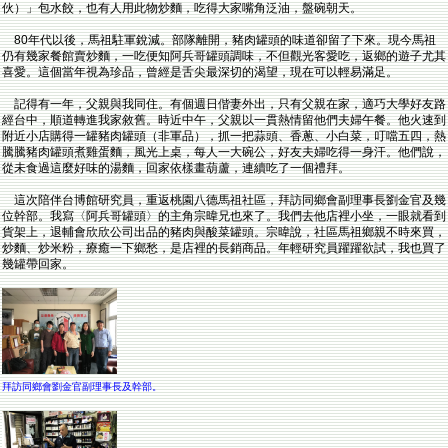
伙）」包水餃，也有人用此物炒麵，吃得大家嘴角泛油，盤碗朝天。
80年代以後，馬祖駐軍銳減。部隊離開，豬肉罐頭的味道卻留了下來。現今馬祖
仍有幾家餐館賣炒麵，一吃便知阿兵哥罐頭調味，不但觀光客愛吃，返鄉的遊子尤其
喜愛。這個當年視為珍品，曾經是舌尖最深切的渴望，現在可以輕易滿足。
記得有一年，父親與我同住。有個週日偕妻外出，只有父親在家，適巧大學好友路
經台中，順道轉進我家敘舊。時近中午，父親以一貫熱情留他們夫婦午餐。他火速到
附近小店購得一罐豬肉罐頭（非軍品），抓一把蒜頭、香蔥、小白菜，叮噹五四，熱
騰騰豬肉罐頭煮雞蛋麵，風光上桌，每人一大碗公，好友夫婦吃得一身汗。他們說，
從未食過這麼好味的湯麵，回家依樣畫葫蘆，連續吃了一個禮拜。
這次陪伴台博館研究員，重返桃園八德馬祖社區，拜訪同鄉會副理事長劉金官及幾
位幹部。我寫〈阿兵哥罐頭〉的主角宗暐兄也來了。我們去他店裡小坐，一眼就看到
貨架上，退輔會欣欣公司出品的豬肉與酸菜罐頭。宗暐說，社區馬祖鄉親不時來買，
炒麵、炒米粉，療癒一下鄉愁，是店裡的長銷商品。年輕研究員躍躍欲試，我也買了
幾罐帶回家。
拜訪同鄉會劉金官副理事長及幹部。