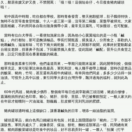
久，鄰居依嫂又妒又羨，不禁開罵：「嘖！嘖！這個短命仔，今旦復食豬肉罐頭
啦！」
初中跟高中時期，吃住都在學校。那時青春發育，整天抱顆籃球，肚子餓得特快，
無時不在苦等進食堂吃飯。十人一桌三菜一湯，沒等第二碗飯，菜盤早被掃光。大家
面面相覷，不約而同各自取出隨身攜帶小菜，最常見豆腐乳，可抹饅頭，也可配飯。
當時有位白犬學長，一看便知漁家出身，因為他小心翼翼端出的是一小瓶「鹹
鰛」。內行都知，那可是醃漬極品。學長打開瓶蓋，腥臭逼人，分而食之，喜歡的人
吮嘶鹹魚，滋滋有味，可吞下兩大碗乾飯，不喜之人聞都不能聞。此事終於驚動鄰桌
台籍女老師，捏著鼻子告誡，下回嚴禁攜入食堂。從此阻絕「鹹配」晉升公共食堂之
路，註定只能委屈在番薯籤飯的碗邊。
那時最羨慕東引同學。他們遠道而來，一學期只能期末返家，因此開學到校，個個
糧草充足。東引駐軍比例各島最高，軍民和諧，每人幾乎都帶上幾罐，當時仍是禁品
的酸菜、豬肉，竹筍，甚至還有高檔牛肉罐頭。有幸與他們同桌，多多少少沾得一抹
油漬。可惜升上高中以後，東引同學大多往台灣升學，飄洋過海的福利，就到此為
止。
60年代馬祖，豬肉量少價昂，整個南竿每日也就宰殺兩三頭活豬，豬皮白慘慘，
蓋滿稅捐所的紅色印章。豬心、豬肝、排骨、里肌，早已被餐館預定，一般人家大約
在年節才能嚐到一片油滋滋、顫巍巍，肚皮猶可見到乳頭的肥膘。
豬肉罐頭適時補上這個缺口，讓番薯鹹魚的日常，增添一絲油脂的滋潤。
罐頭是軍品，銀白色馬口鐵罐沒有包裝，封蓋上面隱隱嵌印「豬肉」二字，市面不
讓販售。軍民共處久了，就像香菸、煤油、餅乾、麵粉這類軍品一樣，民間總有來
路。豬肉跟酸菜罐頭是吃食中的珍品，好不容易弄到一罐，一夥人「拍瀾（打平