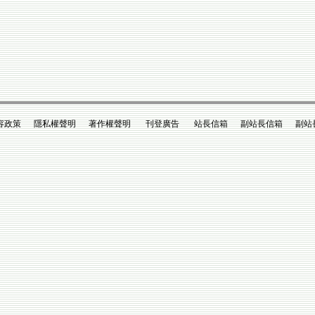
政策 隱私權聲明 著作權聲明 刊登廣告 站長信箱 副站長信箱 副站長king