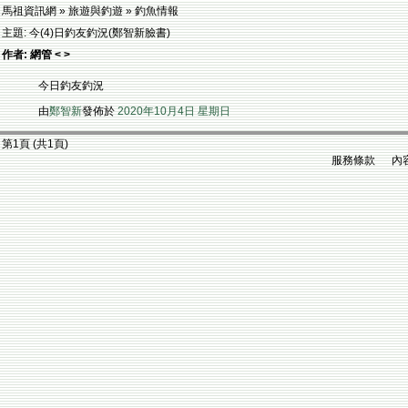
馬祖資訊網 » 旅遊與釣遊 » 釣魚情報
主題: 今(4)日釣友釣況(鄭智新臉書)
作者: 網管 < >
今日釣友釣況
由
鄭智新
發佈於
2020年10月4日 星期日
第1頁 (共1頁)
服務條款 內容