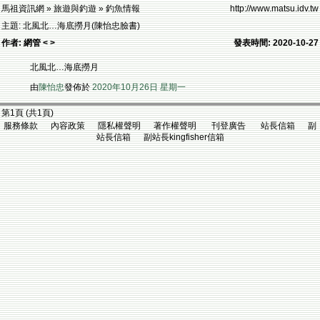
馬祖資訊網 » 旅遊與釣遊 » 釣魚情報
http://www.matsu.idv.tw
主題: 北風北…海底撈月(陳怡忠臉書)
作者: 網管 < >
發表時間: 2020-10-27
北風北…海底撈月
由
陳怡忠
發佈於
2020年10月26日 星期一
第1頁 (共1頁)
服務條款 內容政策 隱私權聲明 著作權聲明 刊登廣告 站長信箱 副
站長信箱 副站長kingfisher信箱