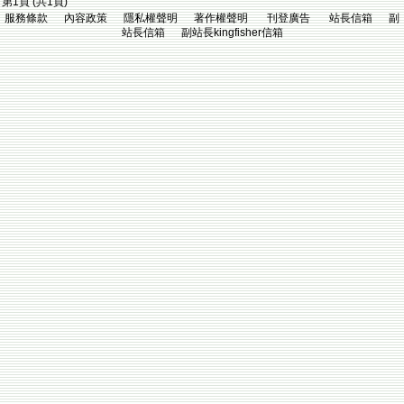
第1頁 (共1頁)
服務條款 內容政策 隱私權聲明 著作權聲明 刊登廣告 站長信箱 副
站長信箱 副站長kingfisher信箱