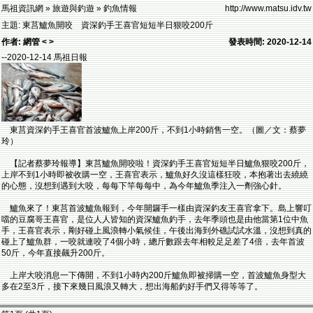
馬祖資訊網 » 旅遊與釣遊 » 釣魚情報
http://www.matsu.idv.tw
主題: 東莒鱸魚開咬 資深釣手王喜官短短半日狠咬200斤
作者: 網管 < >
發表時間: 2020-12-14
--2020-12-14 馬祖日報
東莒資深釣手王喜官首波鱸魚上岸200斤，不到1小時銷售一空。（圖／文：蔡夢
玲）
【記者蔡夢玲報導】東莒鱸魚開咬啦！資深釣手王喜官短短半日鱸魚狠咬200斤，
上岸不到1小時即被收購一空，王喜官表示，鱸魚好久沒這樣狂咬，本抱著出去繞繞
的心態，沒想到遇到大咬，每每下竿每每中，為今年鱸魚季注入一劑強心針。
鱸魚來了！東莒首波鱸魚報到，今年開鑼手一樣由資深釣友王喜官拿下。島上響叮
噹的豆腐哥王喜官，是位人人皆知的資深鱸魚釣手，去年季頭也是由他當第1位中魚
手，王喜官表示，剛好碰上風浪轉小氣候佳，午後出海到外礁試試水溫，沒想到真的
碰上了鱸魚群，一咬就連咬了4個小時，總斤數跟去年相較足足差了4倍，去年首波
50斤，今年直接飆升200斤。
上岸大咬消息一下傳開，不到1小時內200斤鱸魚即被掃購一空，首波鱸魚身型大
多在2至3斤，接下來幾日風浪又轉大，想出海船釣好手們又得等等了。