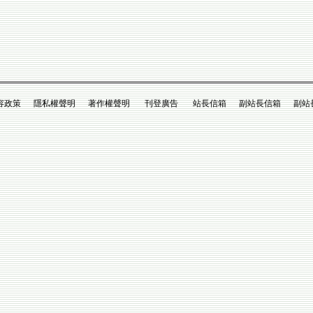
政策 隱私權聲明 著作權聲明 刊登廣告 站長信箱 副站長信箱 副站長king