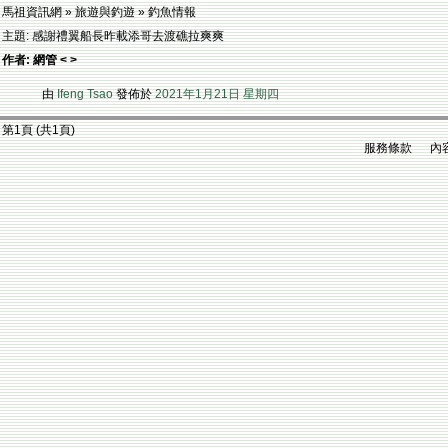
馬祖資訊網 » 旅遊與釣遊 » 釣魚情報
主題: 感謝禮翼船長昨載添哥去渡礁拉爽爽
作者: 網管 < >
由
Ifeng Tsao
發佈於
2021年1月21日 星期四
第1頁 (共1頁)
服務條款 內容