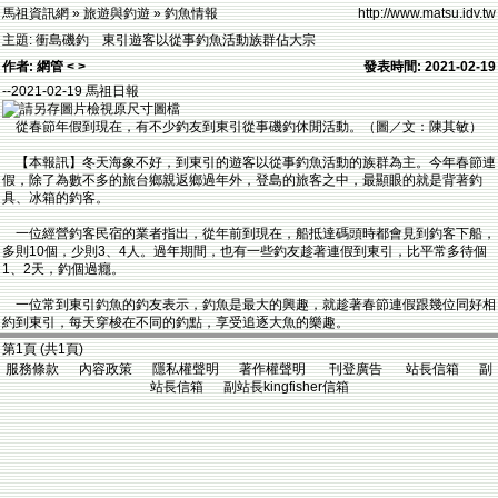
馬祖資訊網 » 旅遊與釣遊 » 釣魚情報
http://www.matsu.idv.tw
主題: 衝島磯釣 東引遊客以從事釣魚活動族群佔大宗
作者: 網管 < >
發表時間: 2021-02-19
--2021-02-19 馬祖日報
從春節年假到現在，有不少釣友到東引從事磯釣休閒活動。（圖／文：陳其敏）
【本報訊】冬天海象不好，到東引的遊客以從事釣魚活動的族群為主。今年春節連
假，除了為數不多的旅台鄉親返鄉過年外，登島的旅客之中，最顯眼的就是背著釣
具、冰箱的釣客。
一位經營釣客民宿的業者指出，從年前到現在，船抵達碼頭時都會見到釣客下船，
多則10個，少則3、4人。過年期間，也有一些釣友趁著連假到東引，比平常多待個
1、2天，釣個過癮。
一位常到東引釣魚的釣友表示，釣魚是最大的興趣，就趁著春節連假跟幾位同好相
約到東引，每天穿梭在不同的釣點，享受追逐大魚的樂趣。
第1頁 (共1頁)
服務條款 內容政策 隱私權聲明 著作權聲明 刊登廣告 站長信箱 副
站長信箱 副站長kingfisher信箱