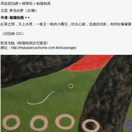
馬祖資訊網 » 精華區 » 歐陽柏燕
主題: 夢見好夢（文/圖）
作者: 歐陽柏燕 < >
紅翠之間，天上水裡，一枚又一枚的小圈兒，吐出心願，流連的光影，有時好像朦朧
（詩語錄-121）
歡迎光臨《歐陽柏燕詩文隧道》
網址：http://mypaper.pchome.com.tw/ouyangpy