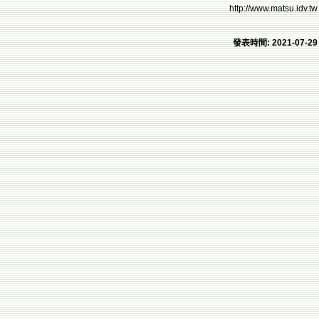
http://www.matsu.idv.tw
發表時間: 2021-07-29