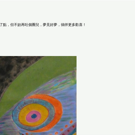
了點，但不妨再吐個圈兒，夢見好夢，徜徉更多歡喜！