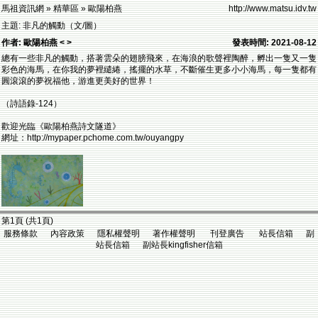
馬祖資訊網 » 精華區 » 歐陽柏燕
http://www.matsu.idv.tw
主題: 非凡的觸動（文/圖）
作者: 歐陽柏燕 < >
發表時間: 2021-08-12
總有一些非凡的觸動，搭著雲朵的翅膀飛來，在海浪的歌聲裡陶醉，孵出一隻又一隻
彩色的海馬，在你我的夢裡繾綣，搖擺的水草，不斷催生更多小小海馬，每一隻都有
圓滾滾的夢祝福他，游進更美好的世界！
（詩語錄-124）
歡迎光臨《歐陽柏燕詩文隧道》
網址：http://mypaper.pchome.com.tw/ouyangpy
第1頁 (共1頁)
服務條款 內容政策 隱私權聲明 著作權聲明 刊登廣告 站長信箱 副
站長信箱 副站長kingfisher信箱