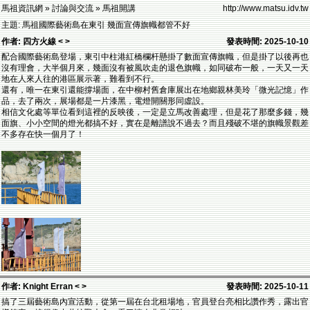
馬祖資訊網 » 討論與交流 » 馬祖開講
http://www.matsu.idv.tw
主題: 馬祖國際藝術島在東引 幾面宣傳旗幟都管不好
作者: 四方火線 < >
發表時間: 2025-10-10
配合國際藝術島登場，東引中柱港紅橋欄杆懸掛了數面宣傳旗幟，但是掛了以後再也
沒有理會，大半個月來，幾面沒有被風吹走的退色旗幟，如同破布一般，一天又一天
地在人來人往的港區展示著，難看到不行。
還有，唯一在東引還能撐場面，在中柳村舊倉庫展出在地鄉親林美玲「微光記憶」作
品，去了兩次，展場都是一片漆黑，電燈開關形同虛設。
相信文化處等單位看到這裡的反映後，一定是立馬改善處理，但是花了那麼多錢，幾
面旗、小小空間的燈光都搞不好，實在是離譜說不過去？而且殘破不堪的旗幟景觀差
不多存在快一個月了！
作者: Knight Erran < >
發表時間: 2025-10-11
搞了三屆藝術島內宣活動，從第一屆在台北租場地，官員登台亮相比讚作秀，露出官