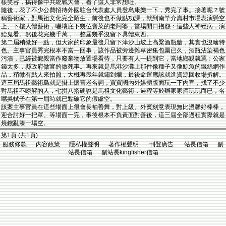
樣笑容，搞得像中共統戰大會，看了讓人非常想吐。
隨後，花了不少公費招待外國駐台代表處人員登島康樂一下，秀完了事。接著呢？號
稱藝術家，對馬祖文化完全陌生，前後也不做點功課，就到南竿介壽村市場表演懸空
上、下樓人體藝術，嚇壞底下幾位賣菜的老阿婆，當場開口抱怨：這些人神經病，演
給鬼看。然後花完幾千萬，一整屆幾乎沒留下具體東西。
第二屆稍微好一點，但大家的印象最後只留下津沙山坡上高粱酒瓶牆，其實也沒啥特
色。主事官員秀完根本不當一回事，該作品被旁邊雜草密集包圍已久，酒瓶沾染褐色
污漬，已經被鄉親當作廢棄物放置場看待，只要有人一提到它，當地鄉親就罵：公家
錢太多，縣政府做官的做死事。再來就是馬港沙灘上那件像種子又像鯨魚的鐵絲網作
品，稍微有點人來拍照，大概再幾年就鏽到爛，最後命運應該就進資源回收場拆解。
這三屆馬祖藝術島就是掛上懷舊老名詞，買買國內外媒體版面玩一下內宣，找了不少
對馬祖不瞭解的人，七拼八搭硬說是馬祖文化藝術，過程等於辦家家酒玩玩而已，名
嘴吳軾子在第一屆時就已點破它的假虛空。
該案主事官員在這些場面上很會長袖善舞，對上級、外賓刻意表現無比溫馨好棒棒，
迎合討好一把罩。等場面一完，事後根本不負責面對善後，這三屆全部過程實際就是
燒錢亂湊一場空。
第1頁 (共1頁)
服務條款 內容政策 隱私權聲明 著作權聲明 刊登廣告 站長信箱 副
站長信箱 副站長kingfisher信箱