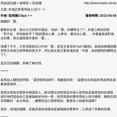
馬祖資訊網 » 精華區 » 阮琦雅
http://www.matsu.idv.tw
主題: 外地訪客看馬祖人(五十一)
作者: 阮琦雅Chiya < >
發表時間: 2015-04-06
隔閡的「愛」
鄰家的女童，淚水汪汪的對外婆說:「妳的『愛』到哪裡去了?」外婆心疼的回答:
「對不起，夾到妳的手了!我的愛在心裏，心疼你，愛你在心裏。」外婆越表達對孫
女的愛，孫女越質疑外婆的「愛」。
溝通了半天，才弄清楚孫女口中的「愛」是英文發音的“eye”(眼睛)。因為幼稚園鼓勵
用英文表達已經學會的英文字，所以孫女真正要表達的是「外婆，妳的眼睛到哪裡去
了?」
是語言的隔閡，弄糊了兩代情。
******
當馬祖人關切的問我: 「還習慣馬祖嗎?」我總是回答: 「超愛住在馬祖的!馬祖簡直就
像個度假村。」
當然在馬祖住慣世外桃源的人，較沒辦法領悟我這外地人當馬祖是個度假村的感受。
或許他們認為自己是被隔絕於外的一群，然而我真的覺得馬祖人得天獨厚，難怪在我
耳裡聽到「走出馬祖」，總覺得這口號怪怪的。難道有人拒絕幸福嗎?
是的，地域的隔閡，是被妥善的保護或是被隔絕於繁華外，心境成了答案的回應。