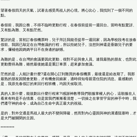
******
望著春假四天的天氣，試著去感受馬祖人的心境。將心比心，我找到了一個不同的
點。
春假前，我因公務，不得不臨時更動行程，在春假前提前一週回台。當時有點驚訝、
又有點為難、又有點茫然。
驚訝的是，當初訂春假機票時，兒子拜託我能否提早一週回家，因為學校段考在放春
假前。我因已敲定在台灣會議的行程，所以拒絕兒子。沒想到神還是垂聽兒子的要
求，彌補他因媽媽平日不在身邊的缺憾。
為難的是，在台灣的會議要因此更動，很對不起與會人員。連我最熟的朋友，也對此
更動覺得為難，雖然最後她還是重訂車票，趕來參加會議。
茫然的是，人能計畫什麼?還在開心訂到難買的春假機票，最後還是給改期了。我那
最熟的朋友因開會更動，才有機會回娘家，適時得知母親需住院的消息。最感動的
是，我原先春假訂的來回行程班機，均因天候取消。
真的人算什麼，能規劃出什麼行程來?!感謝神教導我們順服掌權人的心，這順服在人
看來有時是不合情裏，但是當我們漸漸看清楚，一切操之在掌管宇宙的神手中時，我
們遵守神的命令，成為自己生命中真正最大的祝福。
是的，對外交通是馬祖人最大的不變與障礙，然而對內心靈因與神的溝通阻塞時，才
是大門被關閉的主因。
*********