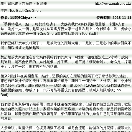
馬祖資訊網 » 精華區 » 阮琦雅
http://www.matsu.idv.tw
主題: Too Bad, One Short
作者: 阮琦雅Chiya < >
發表時間: 2018-11-11
「手再轉過來一點...」終於拍成功了！ 大姊為我們4姊妹買的限量版一卡通4入套
錶，剛好一人一個，趁這次妹妹返國探親大家一起首次戴上，合影留念。唉，獨缺小
妹未返國，就差她一個（One Short)實在有點遺憾（Too Bad)！
我們已經好幾年沒相聚了，一是彼此住的距離太遠、二是忙、三是心中的牽掛對象不
同，所以將彼此越扯越遠。
想起婚前大家都住在台北媽媽買給我們的家時，4姊妹一頓晚飯沒吃上2小時，說笑
到過癮，是不會散席的。姊姊是個「好手藝」、老三是「發現者號」、老么是「採購
王」，湊在一起，總有聊不完的話題。
後來2個妹妹在美國定居、結婚，這樣的美好在距離的阻隔下成了奢侈歡聚的過往。
想想自己姊妹相聚的美好，再看看姐姐單身、我只生一個兒子、大妹沒小孩、小妹勉
強也只生了2個，四個姊妹的下一代加起來，還比4少了1(One Short)我們姊妹過去相
聚歡樂的鏡頭，卻成了下一代不可能再重現的奢侈經歷，就叫人無限感嘆(Too
Bad)！
我們趁著相聚多拍了幾張照，雖然小妹遠在美國缺席，但是我們傳送合影給她，歡迎
她把自己的照片拼貼上去。家裡木製的和室客廳、木製的餐廳木桌，都是我們當時設
計家時，最難忘陪伴我們的溫馨背景，相信學商業設計的小妹會注意到這細節與感情
的連結。
人景重現，親情依舊，心境竟增添了感慨。歲月會流逝，能儲存的是記憶，能帶走的