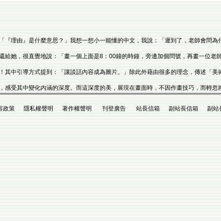
「『理由』是什麼意思？」我想一想小一能懂的中文，我說：「遲到了，老師會問為
還給她，很直覺地說：「畫一個上面是8：00鐘的時鐘，旁邊加個問號，再畫一位老
！其中引導方式提到：「讓談話內容成為圖片。」除此外藉由很多的理念，傳述「美
，感受其中變化內涵的深度。而這深度的美，展現在畫面時，不因作畫技巧，而輕忽
政策 隱私權聲明 著作權聲明 刊登廣告 站長信箱 副站長信箱 副站長king