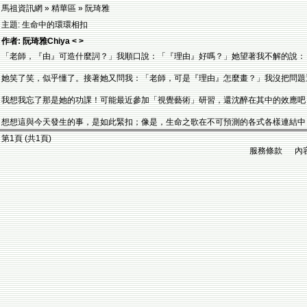
馬祖資訊網 » 精華區 » 阮琦雅
主題: 生命中的環環相扣
作者: 阮琦雅Chiya < >
「老師，『由』可造什麼詞？」我順口說：「『理由』好嗎？」她望著我不解的說：
她笑了笑，似乎懂了。接著她又問我：「老師，可是『理由』怎麼畫？」我沒把問題
我想我忘了那是她的功課！可能最近參加「視覺藝術」研習，還沈醉在其中的效應吧
想想這與今天發生的事，是如此緊扣；像是，生命之歌在不可預測的各式各樣連結中
第1頁 (共1頁)
服務條款 內容