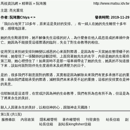
馬祖資訊網 » 精華區 » 阮琦雅
http://www.matsu.idv.tw
主題: 亮光重現
作者: 阮琦雅Chiya < >
發表時間: 2019-11-29
「我白白地哭了10多年，原來這是美好的安排。」有一婦人在她的先生離世十多年
後，感嘆地說著。
她的先生剛過世時，她不解像先生這樣的好人，為什麼會在他人疏忽造成的車禍中身
亡。她因為不能接受這樣際遇的臨到，失去了對生命教導的相信。
從用哭泣來拒絕安排到轉變以感恩的心來面對際遇，是因為有一天當她在整理櫃子的
時候，她發現了一張醫師的診斷證明。上面寫著她先生的名字，內容是她的先生罹癌
第三期。她心裡愣住了！如果當時不是那一場車禍帶走了她的先生，她真的不知道接
下來，該如何面對陪伴先生度過癌末及經濟壓力的日子。
是的，很多我們不願意面對的際遇，其實都是因為解除未來我們有更多承擔不起的重
擔；藉由我們還能承受的際遇，減輕我們未來承受不起的重擔，這樣的安排實在是神
的美意。
信耶穌就是這道理，在世或許因為神的生命教導，我們有所為也有所不為，但這是為
了將來永生的美好。
願人人因著永生的美好，以相信神的心，跟隨神走天國路！
第1頁 (共1頁)
服務條款 內容政策 隱私權聲明 著作權聲明 刊登廣告 站長信箱 副
站長信箱 副站長kingfisher信箱