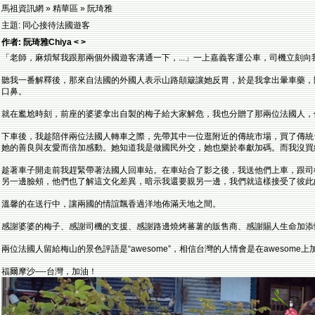
馬祖資訊網 » 精華區 » 阮琦雅
主題: 同心接待法國遊客
作者: 阮琦雅Chiya < >
「老師，麻煩幫我跟那兩個外國遊客溝通一下，...」一上嘉義客運公車，司機立刻向
聽我一番解釋後，那來自法國的外國人表示山路顛簸讓她反胃，於是我拿出暈車藥，
口鼻。
就在尷尬時刻，前座的婆婆拿出自製的梅子給大家解危，我也分贈了那兩位法國人，
下車後，我趁陪伴兩位法國人轉車之際，先帶其中一位逛附近的傳統市場，買了傳統
她的善良與友愛而倍加感動。她知道我是做國民外交，她也樂於奉獻加碼。而我沒買
趁著車子開走前我趕緊帶著法國人回車站。在車站合了影之後，我送他們上車，跟司
另一邊臉頰，他們也了解這文化差異，暗示我還要親另一邊，我們就這樣接受了彼此
溫馨的在送行中，讓兩國的情誼飄香過洋地佈滿天地之間。
感謝婆婆的梅子、感謝司機的支援、感謝路邊燒烤蕃薯的販售商、感謝賜人生命加添情感
兩位法國人留給梅山的景色評語是“awesome”，相信台灣的人情會是在awesome上
福爾摩沙—-台灣，加油！