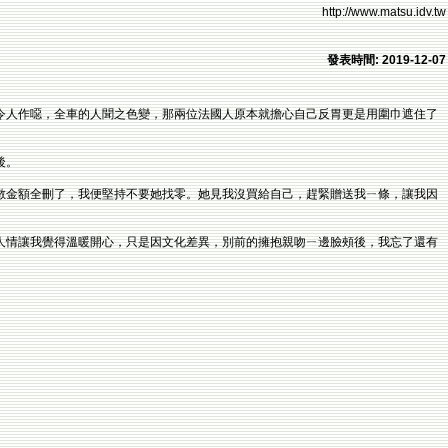
http://www.matsu.idv.tw
發表時間: 2019-12-07
令人作噁，全車的人聞之色變，那兩位法國人原本就擔心自己反胃更是用圍巾遮住了
後。
數金額全刪了，我便堅持不要她找零。她見我沒買給自己，趕緊贈送我ㄧ條，讓我因
人情讓我覺得溫暖開心，只是因文化差異，別前的擁抱親吻ㄧ邊臉頰後，我忘了還有