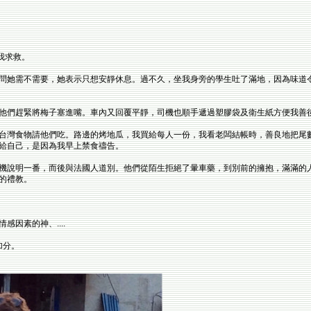
我求救。
問她需不需要，她表示只想安靜休息。過不久，坐我身旁的學生吐了滿地，因為味道
他們趕緊將梅子塞進嘴。車內又回覆平靜，司機也順手遞過塑膠袋及衛生紙方便我善
台灣食物請他們吃。路邊的烤地瓜，我買給每人一份，我看老闆結帳時，善良地把尾
給自己，是因為我早上禁食禱告。
機說明一番，而後與法國人道別。他們從陌生拒絕了暈車藥，到別前的擁抱，滿滿的
的禮教。
因素的神、....
加分。