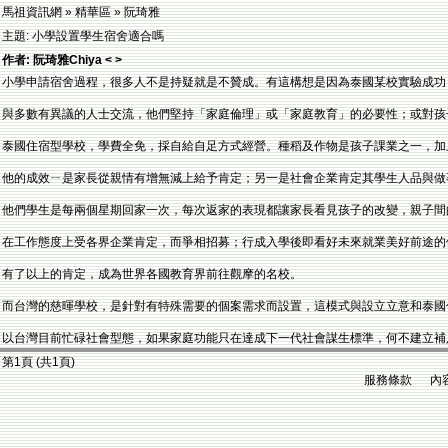
馬祖資訊網 » 精華區 » 阮琦雅
主題: 小學設置學生宿舍適合嗎
作者: 阮琦雅Chiya < >
小學申請宿舍過程，很多人不是持疑就是不贊成。有這構想是因為泰國某校實驗成功
與多數有異議的人士交流，他們堅持「家庭倫理」或「家庭教育」的必要性；或對孩
泰國住宿型學校，學費全免，採自給自足方式經營。種稻及作物是孩子課業之一，加
他的成效ㄧ是家長從親情有增無減上給予肯定；另一是社會企業肯定其學生人品與做
他們學生是每兩個星期回家一次，每次返家的表現都讓家長看見孩子的改變，親子間
在工作態度上受各界企業肯定，而爭相招募；行成入學後即看好未來就業美好前途的
有了以上的肯定，成為世界各國教育界前往觀摩的名校。
而台灣的慈暉學校，是針對有特殊需要的個案需求而設置，這模式與設立立意和泰國
以台灣目前忙碌社會型態，如果家庭功能只在達成下一代社會謀生標準，何不建立補
第1頁 (共1頁)
服務條款 內容