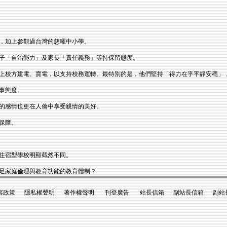
，加上參觀過台灣的慈暉中小學。
子「自治能力」及家長「責任義務」等持保留態度。
上校方建電、賣電，以支持校務運轉。最特別的是，他們堅持「得力在乎平靜安穩」
事態度。
的感情也更在人倫中享受親情的美好。
保障。
住宿型學校明顯截然不同。
足家庭倫理與教育功能的教育體制？
政策 隱私權聲明 著作權聲明 刊登廣告 站長信箱 副站長信箱 副站長king