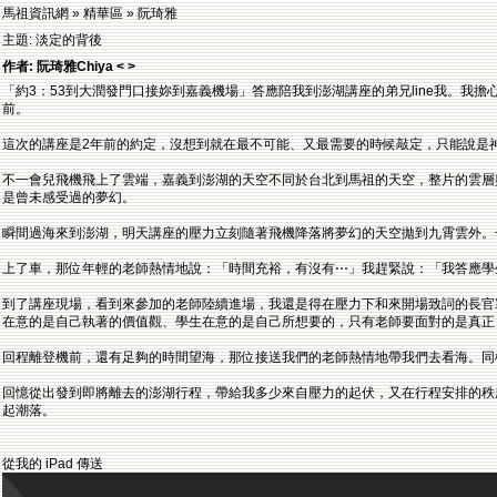
馬祖資訊網 » 精華區 » 阮琦雅
主題: 淡定的背後
作者: 阮琦雅Chiya < >
「約3：53到大潤發門口接妳到嘉義機場」答應陪我到澎湖講座的弟兄line我。我擔
前。
這次的講座是2年前的約定，沒想到就在最不可能、又最需要的時候敲定，只能說是
不一會兒飛機飛上了雲端，嘉義到澎湖的天空不同於台北到馬祖的天空，整片的雲層
是曾未感受過的夢幻。
瞬間過海來到澎湖，明天講座的壓力立刻隨著飛機降落將夢幻的天空拋到九霄雲外。
上了車，那位年輕的老師熱情地說：「時間充裕，有沒有⋯」我趕緊說：「我答應學
到了講座現場，看到來參加的老師陸續進場，我還是得在壓力下和來開場致詞的長官
在意的是自己執著的價值觀、學生在意的是自己所想要的，只有老師要面對的是真正
回程離登機前，還有足夠的時間望海，那位接送我們的老師熱情地帶我們去看海。同
回憶從出發到即將離去的澎湖行程，帶給我多少來自壓力的起伏，又在行程安排的秩
起潮落。
從我的 iPad 傳送