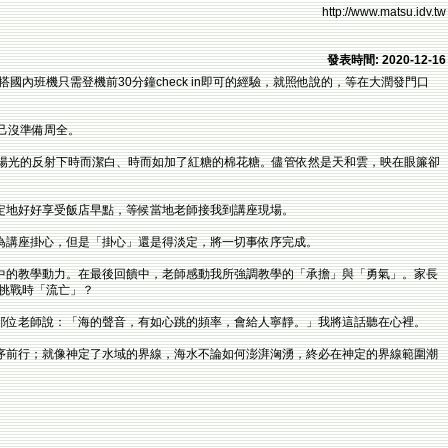
http://www.matsu.idv.tw
發表時間: 2020-12-16
國內班機只需登機前30分鐘check in即可的經驗，就照他說的，等在大潤發門口
己沒準備周全。
陽光的反射下時而潔白、時而如加了紅糖的棉花糖。儘管依然是天和雲，映在眼簾卻
定地好好享受飯店早點，等候當地老師接我到講座現場。
為講座掛心，但是「掛心」還是得淡定，將一切事依序完成。
中的教學動力。在最後回饋中，老師感動我所強調教學的「承擔」與「勇氣」。家長
挑戰時「流亡」？
那位老師說：「海的聲音，有如心跳的頻率，會給人寧靜。」我將這話聽在心裡。
序前行；就像神定了水域的界線，海水不論如何澎湃洶湧，終必在神定的界線範圍潮