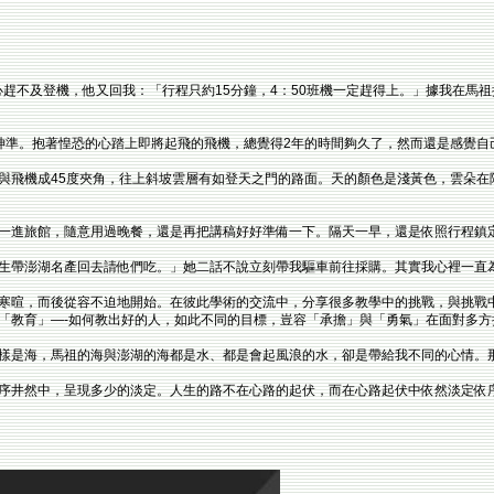
心趕不及登機，他又回我：「行程只約15分鐘，4：50班機一定趕得上。」據我在馬祖搭
神準。抱著惶恐的心踏上即將起飛的飛機，總覺得2年的時間夠久了，然而還是感覺自
與飛機成45度夾角，往上斜坡雲層有如登天之門的路面。天的顏色是淺黃色，雲朵在
一進旅館，隨意用過晚餐，還是再把講稿好好準備一下。隔天一早，還是依照行程鎮
生帶澎湖名產回去請他們吃。」她二話不說立刻帶我驅車前往採購。其實我心裡一直
寒暄，而後從容不迫地開始。在彼此學術的交流中，分享很多教學中的挑戰，與挑戰
「教育」—-如何教出好的人，如此不同的目標，豈容「承擔」與「勇氣」在面對多方
樣是海，馬祖的海與澎湖的海都是水、都是會起風浪的水，卻是帶給我不同的心情。
序井然中，呈現多少的淡定。人生的路不在心路的起伏，而在心路起伏中依然淡定依