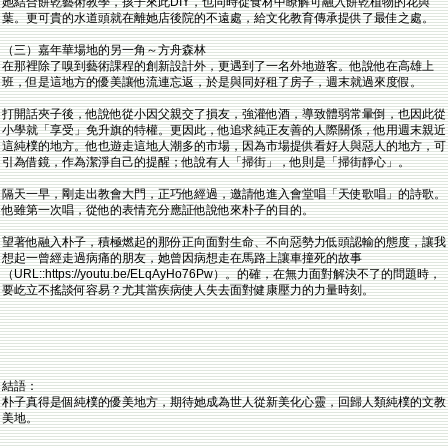
她結合餅乾藝術教學，孩子來此DIY，也同時從食材中瞭解可融入餅乾植物的花與
葉。更可貴的水道頭就在離她店後院的不遠處，給文化教育傳承提供了最佳之處。
（三）嘉年華場地的另一角～方舟森林
在那裡除了嗅到藝術課程的創新設計外，更遇到了一名外地遊客。他說他在高雄上
班，但是這地方的優美讓他流連忘返，於是與同好租了房子，週末就過來度假。
打開話夾子後，他說他從小因父親交了損友，強灌他酒，導致體弱常暈倒，也因此從
小學就「享受」免升旗的特權。更因此，他追求純正友善的人際關係，他用週末親近
這純樸的地方。他也遊走這地人潮多的市場，因為市場提供看好人與惡人的地方，可
引為借鏡，作為潔淨自己的提醒；他說有人「掃街」，他則是「掃街靜心」。
隔天一早，剛走出教會大門，正巧他經過，邀請他進入會堂唱「天使歌唱」的詩歌。
他雖第一次唱，從他的表情充分應証他說他來朴子的目的。
望著他融入朴子，積極燃起的那份正向面對生命、不向惡勢力低頭認輸的態度，讓我
想起一曾經走過病痛的朋友，她曾因病想走在馬路上讓車撞死的故事
（URL::https://youtu.be/ELqAyHo76Pw）。的確，在無力面對解決不了的問題時，
要屹立不搖談何容易？尤其當疾病使人失去面對健康壓力的力量時刻。
結語：
朴子真得是個純樸的優美地方，期待她成為世人從新美化心靈，回歸人類純樸的文教
美地。