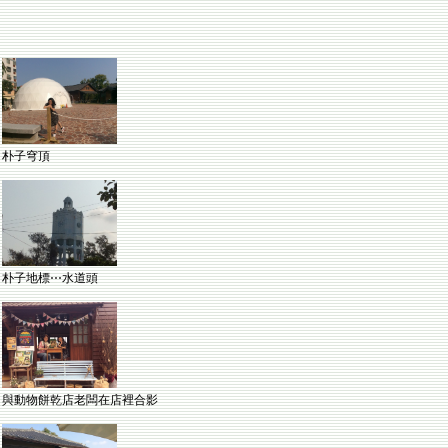
朴子穹頂
朴子地標⋯水道頭
與動物餅乾店老闆在店裡合影