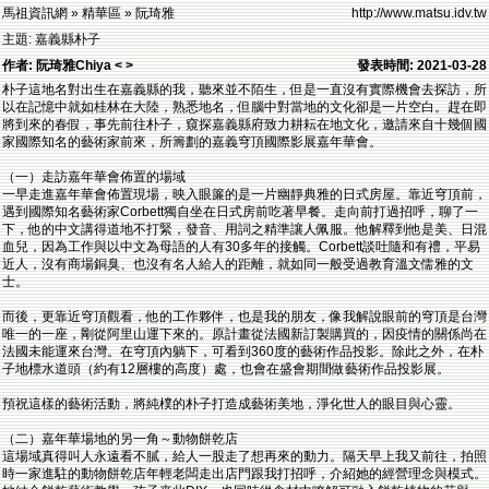
馬祖資訊網 » 精華區 » 阮琦雅
http://www.matsu.idv.tw
主題: 嘉義縣朴子
作者: 阮琦雅Chiya < >
發表時間: 2021-03-28
朴子這地名對出生在嘉義縣的我，聽來並不陌生，但是一直沒有實際機會去探訪，所
以在記憶中就如桂林在大陸，熟悉地名，但腦中對當地的文化卻是一片空白。趕在即
將到來的春假，事先前往朴子，窺探嘉義縣府致力耕耘在地文化，邀請來自十幾個國
家國際知名的藝術家前來，所籌劃的嘉義穹頂國際影展嘉年華會。
（一）走訪嘉年華會佈置的場域
一早走進嘉年華會佈置現場，映入眼簾的是一片幽靜典雅的日式房屋。靠近穹頂前，
遇到國際知名藝術家Corbett獨自坐在日式房前吃著早餐。走向前打過招呼，聊了一
下，他的中文講得道地不打緊，發音、用詞之精準讓人佩服。他解釋到他是美、日混
血兒，因為工作與以中文為母語的人有30多年的接觸。Corbett談吐隨和有禮，平易
近人，沒有商場銅臭、也沒有名人給人的距離，就如同一般受過教育溫文儒雅的文
士。
而後，更靠近穹頂觀看，他的工作夥伴，也是我的朋友，像我解說眼前的穹頂是台灣
唯一的一座，剛從阿里山運下來的。原計畫從法國新訂製購買的，因疫情的關係尚在
法國未能運來台灣。在穹頂內躺下，可看到360度的藝術作品投影。除此之外，在朴
子地標水道頭（約有12層樓的高度）處，也會在盛會期間做藝術作品投影展。
預祝這樣的藝術活動，將純樸的朴子打造成藝術美地，淨化世人的眼目與心靈。
（二）嘉年華場地的另一角～動物餅乾店
這場域真得叫人永遠看不膩，給人一股走了想再來的動力。隔天早上我又前往，拍照
時一家進駐的動物餅乾店年輕老闆走出店門跟我打招呼，介紹她的經營理念與模式。