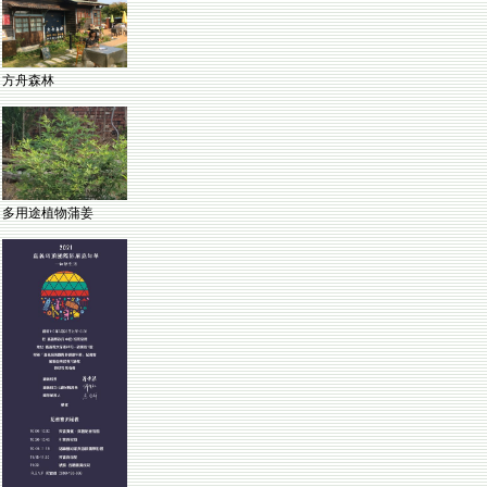
方舟森林
多用途植物蒲姜