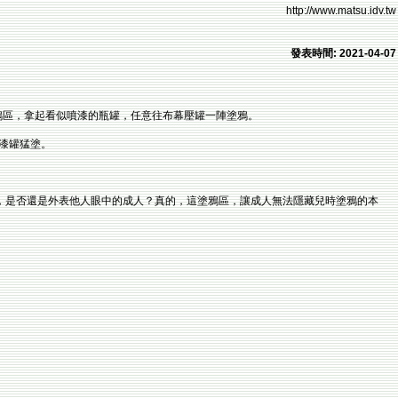
http://www.matsu.idv.tw
發表時間: 2021-04-07
塗鴉區，拿起看似噴漆的瓶罐，任意往布幕壓罐一陣塗鴉。
按漆罐猛塗。
，是否還是外表他人眼中的成人？真的，這塗鴉區，讓成人無法隱藏兒時塗鴉的本