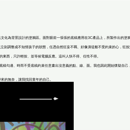
住民文化為背景設計的塗鴉區。面對眼前一張張的底稿應用在3C產品上，所製作出的
布幕，心境立刻調整成不知情孩子的狀態，任憑自然狂妄不羈、好像潰堤般不受約束的心，狂
的東西，只許輕按、並等候電腦反應。這叫人快不得、任性不得。
底稿勾邊、時而不受底稿約束任意畫出沒意義的點、線、面。我也因此開始懷疑自己
所帶來的無奈，讓我找回童年的自己。