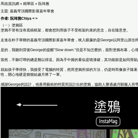
馬祖資訊網 » 精華區 » 阮琦雅
主題: 嘉義穹頂國際影展嘉年華會
作者: 阮琦雅Chiya < >
（ㄧ）塗鴉區
塗鴉不管有沒有底稿框架，都會想到用孩子不受框架約束的意念，自在隨意塗。
走進在朴子舉辦的嘉義穹頂國際影展嘉年華會，映入眼簾的是George以阿里山原
是的，我聽到背後George的提醒“Slow down.”但是不知怎麼的，面對塗鴉
當然，不聽叮嚀的總是難以得逞。因為手中握的看似是噴漆罐，其功能卻是如同滑鼠
就如孩子學得快，我接受了電腦的特質，然而塗鴉所採的方法，仍是時而像孩子隨著
性，開心地硬是狠狠給歲月將了一軍。
感謝George的設計，他善用藝術的特質所設計出的塗鴉，協助人勝過歲月馴服人