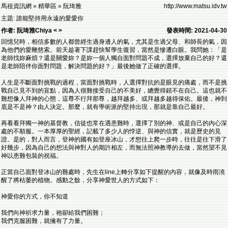
馬祖資訊網 » 精華區 » 阮琦雅
http://www.matsu.idv.tw
主題: 誰能堅持用永遠的愛愛你
作者: 阮琦雅Chiya < >
發表時間: 2021-04-30
回憶兒時，相信多數的人都曾經生過身邊人的氣，尤其是生過父母、和師長的氣，因
為他們的愛鞭慈索。前天趁著下課趕快幫學生復習，當然是慘遭白眼。我問她：「是
老師找妳麻煩？還是關愛妳？是妳一個人獨自面對問題不成，選擇放棄自己的好？還
是老師陪伴你面對問題，解決問題的好？」最後她做了正確的選擇。
人生是不斷面對挑戰的過程，當面對挑戰時，人選擇對抗的是眼見的痛處，而不是挑
戰自己見不到的盲點，因為人很難接受自己的不美好，總覺得錯不在自己。這也就不
難想像人拜神的心態，這尊不行拜那尊，越拜越多、或拜越多越得保佑。最後，神到
底是不是神？由人決定。那麼，就有學術派的堅持出現，那就是靠自己最好。
再看看拜獨一神的基督教，信徒也常在遇患難時，選擇了別的神、或是自己的內心深
處的不順服。一本厚厚的聖經，記載了多少人的悖逆、與神的信實，就是歷史的見
證。是的，對人而言，登神的國有如登座冰山，才想往上爬一步時，往往是往下滑了
好幾步，因為自己的想法與神對人的期許相左，而無法照神教導的去做，當然望不見
神以患難包裝的祝福。
正當自己面對登冰山的難處時，先生在line上轉分享如下提醒的內容，就像及時雨澆
醒了將枯萎的植物。感動之餘，分享神愛世人的方式如下：
神愛你的方式，你不知道
我們向神祈求力量，祂卻給我們困難；
我們克服困難，就擁有了力量。