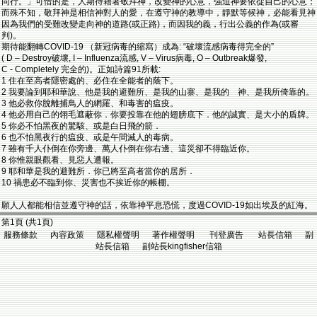
同行。」可惜的是，人期待藉著敬拜神，改變神的心意，強迫神要依從自己的心意；
而殊不知，敬拜神是相信神對人的愛，在遵守神的教導中，靜默等候神，必能看見神
因為我們的受難改變走向神的道路(或正路)，而因我的義，行出公義的作為(或審
判)。
期待能翻轉COVID-19 （新冠病毒的縮寫）成為: “破壞流感病毒得完全的”
( D – Destroy破壞, I – Influenza流感, V – Virus病毒, O – Outbreak爆發,
C - Completely 完全的)。正如詩篇91所載:
1 住在至高者隱密處的、必住在全能者的蔭下。
2 我要論到耶和華說、他是我的避難所、是我的山寨、是我的 神、是我所倚靠的。
3 他必救你脫離捕鳥人的網羅、和毒害的瘟疫。
4 他必用自己的翎毛遮蔽你．你要投靠在他的翅膀底下．他的誠實、是大小的盾牌。
5 你必不怕黑夜的驚駭、或是白日飛的箭．
6 也不怕黑夜行的瘟疫、或是午間滅人的毒病。
7 雖有千人仆倒在你旁邊、萬人仆倒在你右邊、這災卻不得臨近你。
8 你惟親眼觀看、見惡人遭報。
9 耶和華是我的避難所．你已將至高者當你的居所．
10 禍患必不臨到你、災害也不挨近你的帳棚。
願人人都能相信並遵守神的話，依靠神平息恐慌，度過COVID-19如出埃及的紅海。
第1頁 (共1頁)
服務條款 內容政策 隱私權聲明 著作權聲明 刊登廣告 站長信箱 副
站長信箱 副站長kingfisher信箱