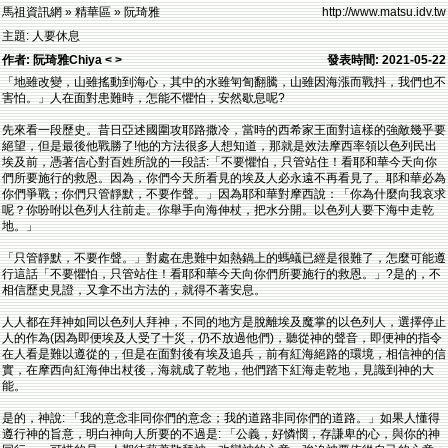
馬祖資訊網 » 精華區 » 阮琦雅
http://www.matsu.idv.tw
主題: 人要休息
作者: 阮琦雅Chiya < >
發表時間: 2021-05-22
「地雖改變，山雖搖動到海心，其中的水雖匉訇翻騰，山雖因海漲而戰抖，我們也不
害怕。」人在面對患難時，怎能不懼怕，安然歇息呢?
先來看一段歷史。昔日亞述國圍攻耶路撒冷，當時的西希家王面對這樣的強敵幾乎要
絕望，但是最後他戰勝了!他的方法很多人想知道，那就是效法摩西率領以色列民出
埃及前，憑著信心對百姓所說的一段話:「不要懼怕，只管站住！看耶和華今天向你
們所要施行的救恩。因為，你們今天所看見的埃及人必永遠不再看見了。耶和華必為
你們爭戰；你們只管靜默，不要作聲。」因為耶和華對摩西說：「你為什麼向我哀求
呢？你吩咐以色列人往前走。你舉手向海伸杖，把水分開。以色列人要下海中走乾
地。」
「只管靜默，不要作聲。」對處在患難中如熱鍋上的螞蟻已經是很難了，怎麼可能遵
行這話「不要懼怕，只管站住！看耶和華今天向你們所要施行的救恩。」?是的，不
相信歷史見證，又拿不出方法的，就得不著安息。
人人都在拜神如同以色列人拜神，不同的地方是脫離埃及魔掌的以色列人，選擇停止
人的作為(因為即便埃及人受了十災，仍不放過他們)，聽從神的聲音，即便神的指令
在人看是難以遵從的，但是在面對後有埃及追兵，前有紅海絕路的環境，相信神的信
實，在摩西向紅海伸出杖後，海就成了乾地，他們踏下紅海走乾地，見識到神的大
能。
是的，神說: 「我的意念非同你們的意念；我的道路非同你們的道路。」如果人懂得
遵行神的旨意，明白神向人所要的不過是: 「公義，好憐憫，存謙卑的心，與你的神