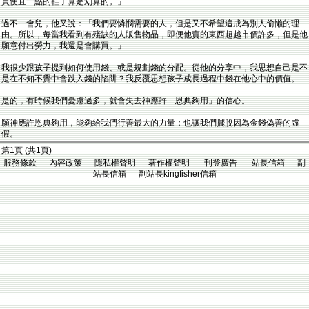
買便宜一點的鞋子算是划算的。」
過不一會兒，他又說：「我們要憐憫需要的人，但是又不希望這成為別人偷懶的理
由。所以，每當我看到有殘缺的人販售物品，即便他賣的東西超越市價許多，但是他
願意付出勞力，我還是會購買。」
我很少跟孩子提到如何使用錢、或是規劃錢的分配。從他的分享中，我思想自己是不
是在不知不覺中會跌入錢的陷阱？我反覆思想孩子成長過程中錢在他心中的價值。
是的，有時候我們憂慮過多，就會失去神應許「恩典夠用」的信心。
願神應許恩典夠用，能夠給我們行善最大的力量；也讓我們擺脫因為金錢偽善的虛
假。
第1頁 (共1頁)
服務條款 內容政策 隱私權聲明 著作權聲明 刊登廣告 站長信箱 副
站長信箱 副站長kingfisher信箱