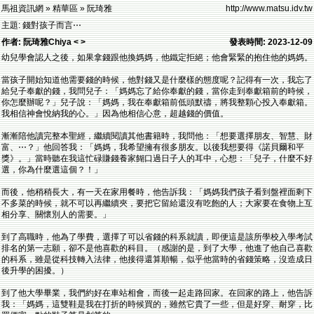
馬祖資訊網 » 精華區 » 阮琦雅
http://www.matsu.idv.tw
主題: 錢對孩子而言⋯
作者: 阮琦雅Chiya < >
發表時間: 2023-12-09
幼兒學會認人之後，如果拿錢跟他換媽媽，他鐵定拒絕；他會緊緊的抱住他的媽媽。
當孩子開始知道他需要錢的時候，他對錢又是什麼樣的態度呢？記得有一次，我忘了
給兒子奉獻的錢，我問兒子：「媽媽忘了給你奉獻的錢，當你走到奉獻箱前的時候，
你怎麼辦呢？」兒子說：「媽媽，我在奉獻箱前低頭默禱，將我整顆心投入奉獻箱。
我相信神會悅納我的心。」因為他相信心意，超越錢的價值。
漸漸陪他讀完整本聖經，繼續閱讀其他書籍時，我問他：「想要選擇朋友、智慧、財
富、⋯？」他回答我：「媽媽，我希望擁有很多朋友。以後我想要得《諾貝爾和平
獎》。」當時聽在我這忙碌賺錢養家餬口過日子人的耳中，心想：「兒子，什麼不好
選，你為什麼選這個？！」
而後，他稍稍長大，有一天在家用餐時，他告訴我：「媽媽我們孩子看到盤裡面剩下
不多菜的時候，就不可以再繼續夾，要把它留給還沒有吃飽的人；大家要在食物上互
相分享、關懷別人的需要。」
到了高職時，他為了學費，選擇了可以省錢的科系就讀，即便這是該所學校入學考試
排名的第一志願，卻不是他喜歡的科目。（感謝的是，到了大學，他進了他自己喜歡
的科系，雖是從科技轉入法律，他接得還算順暢，似乎他當時的省錢策略，沒造成日
後升學的困擾。）
到了他大學畢業，我們約好在車站相會，而後一起走路回家。在回家的路上，他告訴
我：「媽媽，這雙鞋是我在打折的時候買的，雖然它貴了一些，但是好穿、耐穿，比