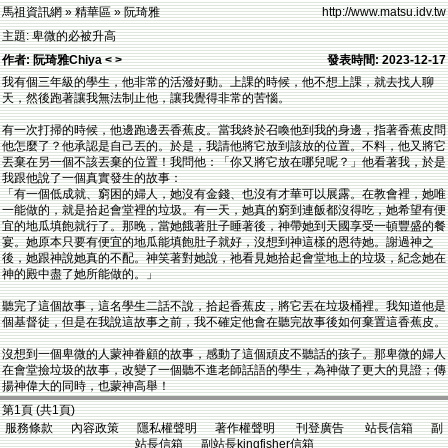
馬祖資訊網 » 精華區 » 阮琦雅
http://www.matsu.idv.tw
主題: 卑微的必被升高
作者: 阮琦雅Chiya < >
發表時間: 2023-12-17
我有個三年級的學生，他非常的活潑好動。上課的時候，他不想上課，就去找人聊
天，然後跑著讓我無法制止他，讓我覺得非常的苦惱。
有一次打掃的時候，他邊跑邊丟香蕉皮。當我終於召喚他到我的身邊，指著香蕉皮問
他怎麼了？他承認是自己丟的。於是，我請他將它放到該放的位置。不料，他又將它
丟棄在另一個不該丟棄的位置！我問他：「你又將它放在哪兒呢？」他看著我，於是
我跟他說了一個真實發生的故事：
「有一個低成就、窮困的婦人，她沒有金錢、也沒有才華可以展露。在教會裡，她唯
一能做的，就是拾起會堂裡的垃圾。有一天，她真的窮到連飯都沒得吃，她希望有便
宜的地瓜填飽就行了。那晚，當她餓著肚子睡著後，神帶她到天國享受一頓豐盛的餐
宴。她原本只要有便宜的地瓜能填飽肚子就好，沒想到神這樣的恩待她。謝過神之
後，她跟神說她真的不配。神笑著對她說，祂看見她拾起會堂地上的垃圾，紀念她在
神的殿中盡了她所能做的。」
聽完了這個故事，這名學生二話不說，拾起香蕉皮，將它丟在垃圾桶裡。我知道他是
個基督徒，但是在我說這故事之前，我不確定他會在聽完故事後如何棄置這香蕉皮。
沒想到一個卑微的人蒙神眷顧的故事，感動了這個頑皮不聽話的孩子。那卑微的婦人
在會堂撿垃圾的故事，改變了一個聽不進老師話語的學生，為神做了更大的見證；傳
揚神偉大的同時，也蒙神高舉！
第1頁 (共1頁)
服務條款 內容政策 隱私權聲明 著作權聲明 刊登廣告 站長信箱 副
站長信箱 副站長kingfisher信箱