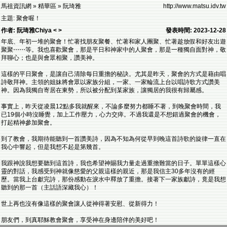
馬祖資訊網 » 精華區 » 阮琦雅
http://www.matsu.idv.tw
主題: 聚會喔！
作者: 阮琦雅Chiya < >
發表時間: 2023-12-28
年底、年初一堆的聚會！忙著找朋友聚餐、忙著和家人團聚、忙著趁放假和好友出遊
聚聚⋯⋯等。我也喜歡聚會，那是平日和神家中的人聚會，那是一種獨自面對神，敬
拜聊心；也是與會眾相聚，讚美神。
這樣的平日聚會，是讓自己清除每日重擔的秘訣。尤其是昨天，聚會的方式是藉由唱
詩敬拜神。主領的姐妹將會眾以家族分組，一家、一家輪流上台以唱詩歌方式讚美
神。因為我獨自寄居在東勢，所以被分配到某家族，讓獨居的我很有歸屬感。
事實上，昨天從凌晨12點多我就醒來，不論多麼努力都睡不著，到晚聚會時間，我
已19個小時沒睡覺，加上工作壓力，心力交瘁。不過我還是不想錯過聚會的機會，
打起精神參加聚會。
到了教會，我期待能聽到一首讚美詩，因為不知為何從早到晚這首詩歌的旋律一直在
我心中響起，但是我想不起是第幾首。
我跟神說我想要聽到這首詩，我也希望神賜我力量走過重擔難當的日子。單單這樣心
靈的對話，我感受到神就像慈愛的父親這樣的親近，那是我信主30多年沒有的經
歷。當我上台獻完詩，那份感動在淚水中釋放了重擔。接著下一家族獻詩，竟是我想
聽到的那一首（主話語深藏我心）！
世上再也沒有像這樣的聚會讓人從神得著安慰、從新得力！
朋友們，到真耶穌教會聚會，享受神在身邊陪伴的美好吧！