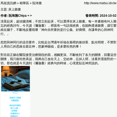
馬祖資訊網 » 精華區 » 阮琦雅
http://www.matsu.idv.tw
主題: 床上聽書
作者: 阮琦雅Chiya < >
發表時間: 2024-10-02
清晨起床，趁頭腦清晰，不想立刻起床，可以選擇在床上聽書。每一本書都有叫人難
忘的經典詞句，今天讀《彌迦書》，裡面有一句話很經典，也能夠透過聽覺，讓它縈
繞在腦子，不斷地反覆咀嚼「神向你所要的是行公義、好憐憫、存謙卑的心與神同
行。」
想想與神同行的這些要件，比較起台灣過年祈福在廟裡的搶頭香、點光明燈，不禁對
人用自己的思維去親近神，想蒙神賜福，是多麼枉然的事！
對目前正躺在醫院接受治療階段的我，感觸更深。不斷收到了各方的關懷，回覆這些
關懷，我只能坦然承認，我將自己放在天上，交給神，忘掉人間，淡看所需面對的一
切。那也就是今天讀到《彌迦書》經典句的時候，心境更貼近神所說的。