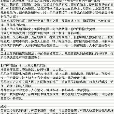
2.禍哉！尼尼微城，你這流人血的城，充滿謊詐和強暴─搶奪的事總不止息
神說：我與你（尼尼微）為敵；我必揭起你的衣襟，蒙在你臉上，使列國看見你的赤
體，使列邦觀看你的醜陋。我必將可憎污穢之物拋在你身上，辱沒你，為眾目所觀。
凡看見你的，都必逃跑離開你，說：尼尼微荒涼了！有誰為你悲傷呢？我何處尋得安
慰你的人呢？
你豈比挪亞們強呢？挪亞們坐落在眾河之間，周圍有水；海（指尼羅河）作他的濠
溝，又作他的城牆。⋯
你地上的人民如同婦女；你國中的關口向仇敵敞開；你的門閂被火焚燒。
你要打水預備受困；要堅固你的保障，踹土和泥，修補磚窰。
在那裡，火必燒滅你；刀必殺戮你，吞滅你如同蝻子。任你加增人數多如蝻子，多如
蝗蟲吧！你增添商賈，多過天上的星；蝻子吃盡而去。你的首領多如蝗蟲；你的軍長
彷彿成群的螞蚱，天涼的時候齊落在籬笆上，日頭一出便都飛去，人不知道落在何
處。
亞述王你的損傷無法醫治；你的傷痕極其重大。凡聽你信息的必都因此向你拍掌。你
所行的惡誰沒有時常遭遇呢？
3.打碎邦國的神，上來攻擊尼尼微
神要看守保障，謹防道路，使腰強壯，大大勉力。
尼尼微王招聚他的貴冑；他們步行絆跌，速上城牆，預備擋牌。河閘開放，宮殿沖
沒。王后蒙羞，被人擄去；宮女搥胸，哀鳴如鴿。此乃命定之事。
尼尼微自古以來充滿人民，如同聚水的池子；現在居民卻都逃跑。雖有人呼喊說：站
住！站住！卻無人回顧。
尼尼微現在空虛荒涼，人心消化，雙膝相碰，腰都疼痛，臉都變色。
神說：我與你為敵，必將你的車輛焚燒成煙。我必從地上除滅你所撕碎的，你使者的
聲音必不再聽見。
總結：
自古至今歷代的惡行，神豈不規勸、等候，再三警告提醒，可憐人執迷不悟任憑惡綑