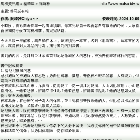
馬祖資訊網 » 精華區 » 阮琦雅
http://www.matsu.idv.tw
主題: 善惡必有報
作者: 阮琦雅Chiya < >
發表時間: 2024-10-09
小時候，喜歡隨著長輩一起看連續劇。每當完結篇呈現善惡自有報應的時候，大家都
會很期待守候在電視機前，看完完結篇。
今天早晨一早醒來，獨自躺在床上，聽跟讀完一本書，名叫《那鴻書》。這本書的內
容，就是神對人邪惡的行為，施行審判的判決書。
審判的內容，是針對亞述帝國首都尼尼微城的人的惡行，神預告祂即將施行的懲罰。
書中記載摘要：
1. 論尼尼微城的惡
忌邪施報的神施報大有忿怒；必向他施報、懷怒。雖然神不輕易發怒，大有能力，但
是萬不以有罪的為無罪。
他乘旋風和暴風而來，斥責海，使海乾了，使一切江河乾涸。大山因他震動；小山也
都消化。⋯他發忿恨，誰能立得住呢？他發烈怒，誰能當得起呢？他的忿怒如火傾
倒；磐石因他崩裂。
神本為善，在患難的日子為人的保障，並且認得那些投靠他的人。但他必以漲溢的洪
水淹沒尼尼微，又驅逐仇敵進入黑暗。
尼尼微人哪，設何謀攻擊神呢？祂必將你們滅絕淨盡；災難不再興起。⋯有一人從你
那裡出來，圖謀邪惡，設惡計攻擊神。神如此說：尼尼微雖然勢力充足，人數繁多，
也被剪除，歸於無有。⋯
神已經出令，指著尼尼微說：你名下的人必不留後；我必從你神的廟中除滅雕刻的偶
像和鑄造的偶像；我必因你鄙陋，使你歸於墳墓。