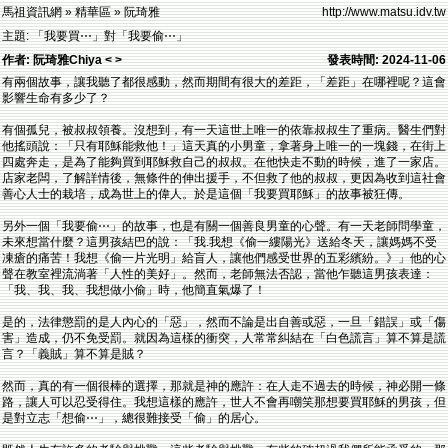
馬祖資訊網 » 精華區 » 阮琦雅
http://www.matsu.idv.tw
主題: 「我要買⋯」對「我要偷⋯」
作者: 阮琦雅Chiya < >
發表時間: 2024-11-06
有兩個故事，讓我聽了都很感動，然而期間有很大的差距，「差距」在哪裡呢？這會
影響生命有多少了？
有個孤兒，被叔叔領養。沒想到，有一天這世上唯一的依靠叔叔生了重病。醫生們對
他搖頭說：「只有耶穌能救他！」這天真的小男童，拿著身上唯一的一塊錢，在街上
四處奔走，是為了能夠買到耶穌救自己的叔叔。在他快走不動的時候，進了一家店。
店家老闆，了解詳情後，無條件的伸出援手，不但救了他的叔叔，更因為收到這社會
善心人士的栽培，成為世上的偉人。於是這個「我要買耶穌」的故事被狂傳。
另外一個「我要偷⋯」的故事，也是有關一個善良男童的心聲。有一天老師問學童，
未來想當什麼？這男孩結巴的說：「我.我想《偷一縷陽光》送給冬天，讓媽媽不受
凍瘡的痛苦！我想《偷一片光明」給盲人，讓他們感受世界的五彩繽紛。》」他的心
聲在教室裡流淌著「人性的美好」。然而，老師無法否認，當他乍聽這男孩表達：
「我、我、我、我想做小偷」時，他簡直氣爆了！
是的，法律懲罰的是人內心的「惡」，然而不論是出自善或惡，一旦「錯誤」或「傷
害」造成，仍不免受罰。就因為這樣的衝突，人常常糾結在「白色謊言」算不算是謊
言？「義賊」算不算是賊？
然而，真的有一個很棒的選擇，那就是神的應許：在人走不過去的時候，神必開一條
路，讓人可以忍受得住。我想這樣的應許，世人不會再嘲笑那想要買耶穌的男孩，但
是對立志「想偷⋯」，總很難接受「偷」的居心。