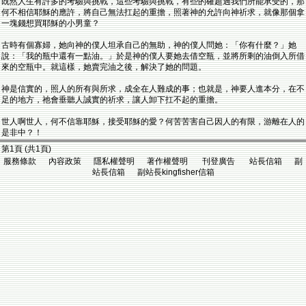
既然人生有許多的考驗與挑戰，這些考驗與挑戰，有些的確超過我們所能承受的，那
何不相信耶穌的應許，將自己無法扛起的重擔，照著神的允許向神祈求，就像那個拿
一塊錢想買耶穌的小男童？
古時有個寡婦，她向神的僕人坦承自己的無助，神的僕人問她：「你有什麼？」她
說：「我的瓶中還有一點油。」於是神的僕人要她去借空瓶，並將所剩的油倒入所借
來的空瓶中。就這樣，她賣完油之後，解決了她的問題。
神是信實的，照人的所有與所求，成全在人難成的事；也就是，神要人進本分，在不
足的地方，祂會垂聽人誠實的祈求，讓人卸下扛不起的重擔。
世人啊世人，何不信靠耶穌，接受耶穌的愛？何苦苦害自己因人的有限，游離在人的
是非中？！
第1頁 (共1頁)
服務條款 內容政策 隱私權聲明 著作權聲明 刊登廣告 站長信箱 副
站長信箱 副站長kingfisher信箱