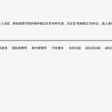
內涵令人深思，整個展覽空間的物件陳設非常有時代感，完全是“島嶼限定”的作品，讓
政策 隱私權聲明 著作權聲明 刊登廣告 站長信箱 副站長信箱 副站長king