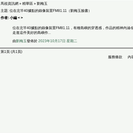
馬祖資訊網 » 精華區 » 劉梅玉
主題: 位在北竿40據點的錄像裝置FM81.11（劉梅玉臉書）
作者: 小編 < >
位在北竿40據點的錄像裝置FM81.11，有種島嶼的穿透感，作品的精神
走進這件美好的島嶼作...
由
劉梅玉
發佈於
2023年10月17日 星期二
第1頁 (共1頁)
服務條款 內容