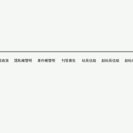
政策 隱私權聲明 著作權聲明 刊登廣告 站長信箱 副站長信箱 副站長king