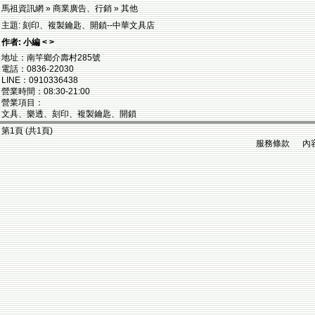
馬祖資訊網 » 商業廣告、行銷 » 其他
主題: 刻印、複製鑰匙、開鎖--中華文具店
作者: 小編 < >
地址：南竿鄉介壽村285號
電話：0836-22030
LINE：0910336438
營業時間：08:30-21:00
營業項目：
文具、樂透、刻印、複製鑰匙、開鎖
第1頁 (共1頁)
服務條款 內容