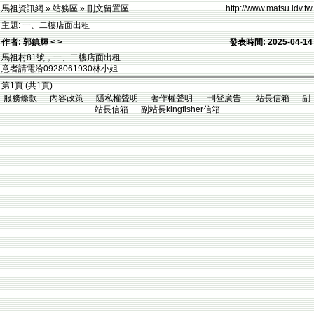
馬祖資訊網 » 站務區 » 刪文留置區
http://www.matsu.idv.tw
主題: 一、二樓店面出租
作者: 郭鎮輝 < >
發表時間: 2025-04-14
馬祖村81號，一、二樓店面出租
意者請電洽0928061930林小姐
第1頁 (共1頁)
服務條款 內容政策 隱私權聲明 著作權聲明 刊登廣告 站長信箱 副
站長信箱 副站長kingfisher信箱