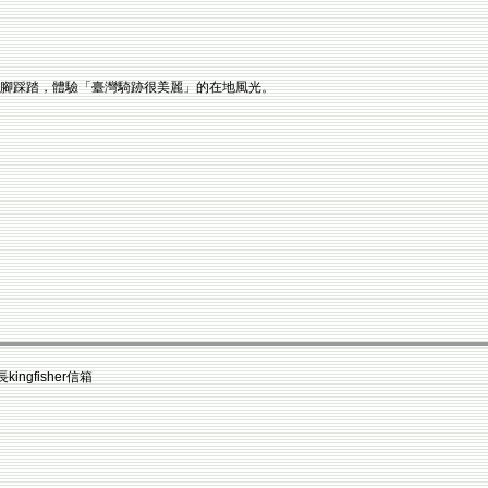
過雙腳踩踏，體驗「臺灣騎跡很美麗」的在地風光。
）
fisher信箱