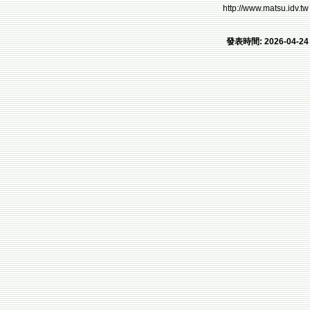
http://www.matsu.idv.tw
發表時間: 2026-04-24