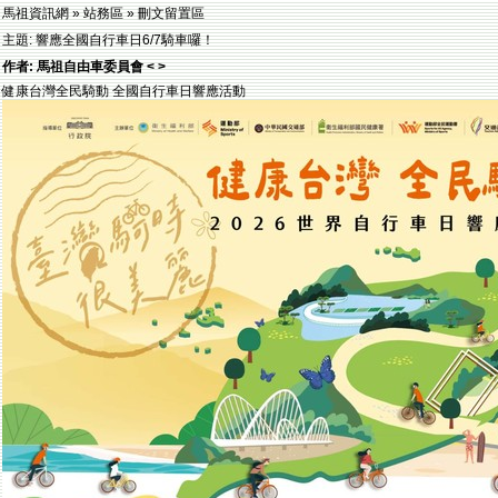
馬祖資訊網 » 站務區 » 刪文留置區
主題: 響應全國自行車日6/7騎車囉！
作者: 馬祖自由車委員會 < >
健康台灣全民騎動 全國自行車日響應活動