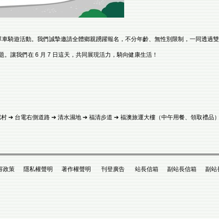
舉辦盛大的單車騎遊活動。我們誠摯邀請全體鄉親踴躍報名，不分年齡、無性別限制，一同透
主題。讓我們在 6 月 7 日這天，共同展現活力，騎向健康生活！
 珠螺村 ➔ 台電右側道路 ➔ 清水濕地 ➔ 福清步道 ➔ 福澳旅運大樓（中午用餐、領取禮品
政策 隱私權聲明 著作權聲明 刊登廣告 站長信箱 副站長信箱 副站長king