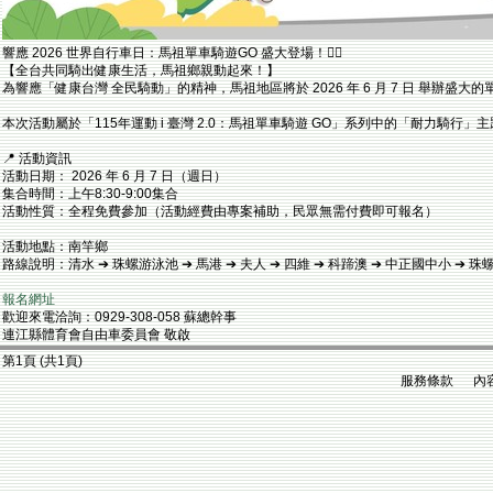
響應 2026 世界自行車日：馬祖單車騎遊GO 盛大登場！🚴‍♀️
【全台共同騎出健康生活，馬祖鄉親動起來！】
為響應「健康台灣 全民騎動」的精神，馬祖地區將於 2026 年 6 月 7 日 
本次活動屬於「115年運動 i 臺灣 2.0：馬祖單車騎遊 GO」系列中的「耐力騎行」
📍 活動資訊
活動日期： 2026 年 6 月 7 日（週日）
集合時間：上午8:30-9:00集合
活動性質：全程免費參加（活動經費由專案補助，民眾無需付費即可報名）
活動地點：南竿鄉
路線說明：清水 ➔ 珠螺游泳池 ➔ 馬港 ➔ 夫人 ➔ 四維 ➔ 科蹄澳 ➔ 中正國中小 ➔
報名網址
歡迎來電洽詢：0929-308-058 蘇總幹事
連江縣體育會自由車委員會 敬啟
第1頁 (共1頁)
服務條款 內容