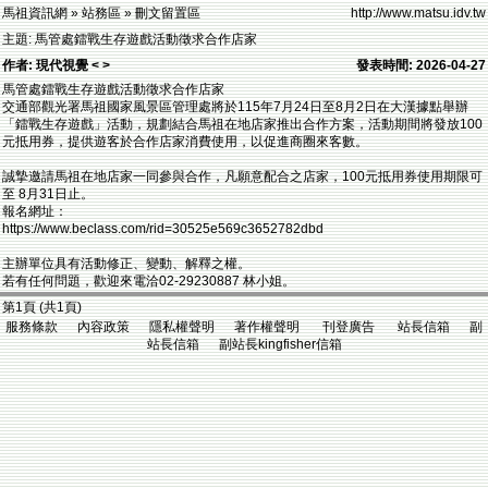
馬祖資訊網 » 站務區 » 刪文留置區
http://www.matsu.idv.tw
主題: 馬管處鐳戰生存遊戲活動徵求合作店家
作者: 現代視覺 < >
發表時間: 2026-04-27
馬管處鐳戰生存遊戲活動徵求合作店家
交通部觀光署馬祖國家風景區管理處將於115年7月24日至8月2日在大漢據點舉辦
「鐳戰生存遊戲」活動，規劃結合馬祖在地店家推出合作方案，活動期間將發放100
元抵用券，提供遊客於合作店家消費使用，以促進商圈來客數。
誠摯邀請馬祖在地店家一同參與合作，凡願意配合之店家，100元抵用券使用期限可
至 8月31日止。
報名網址：
https://www.beclass.com/rid=30525e569c3652782dbd
主辦單位具有活動修正、變動、解釋之權。
若有任何問題，歡迎來電洽02-29230887 林小姐。
第1頁 (共1頁)
服務條款 內容政策 隱私權聲明 著作權聲明 刊登廣告 站長信箱 副
站長信箱 副站長kingfisher信箱