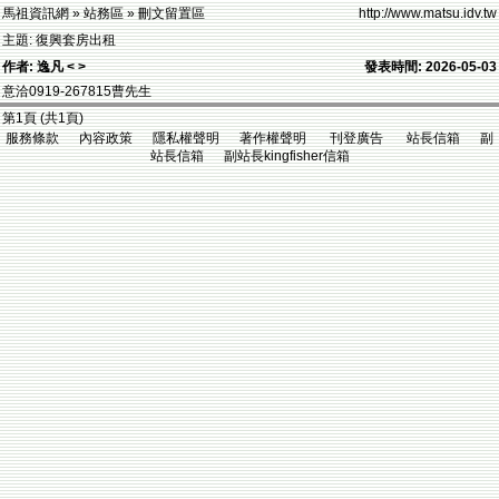
馬祖資訊網 » 站務區 » 刪文留置區
http://www.matsu.idv.tw
主題: 復興套房出租
作者: 逸凡 < >
發表時間: 2026-05-03
意洽0919-267815曹先生
第1頁 (共1頁)
服務條款 內容政策 隱私權聲明 著作權聲明 刊登廣告 站長信箱 副
站長信箱 副站長kingfisher信箱