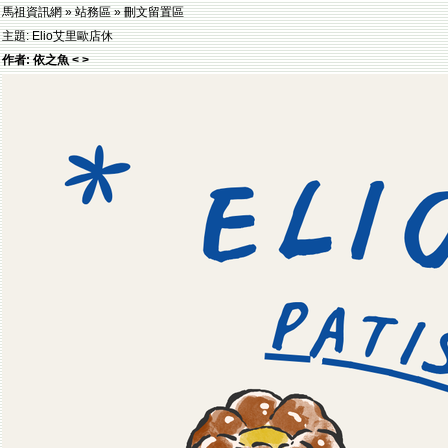
馬祖資訊網 » 站務區 » 刪文留置區
主題: Elio艾里歐店休
作者: 依之魚 < >