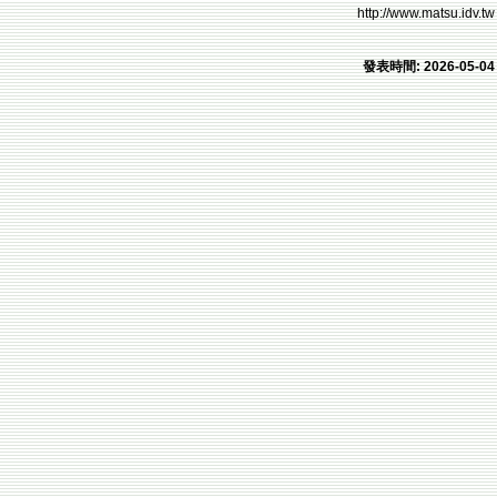
http://www.matsu.idv.tw
發表時間: 2026-05-04