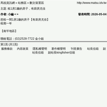
馬祖資訊網 » 站務區 » 刪文留置區
http://www.matsu.idv.tw
主題: 租1房1廳的房子，有廚房尤佳
作者: 小編 < >
發表時間: 2026-05-04
想租一間1房1廳的房子【有廚房尤佳】
租期一年
【南竿地區】
聯絡電話：(02)2528-7722 金小姐
第1頁 (共1頁)
服務條款 內容政策 隱私權聲明 著作權聲明 刊登廣告 站長信箱 副
站長信箱 副站長kingfisher信箱