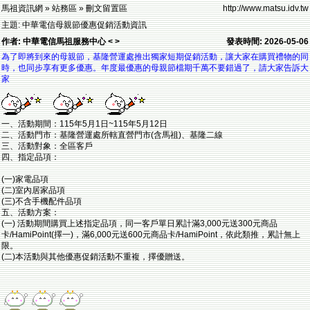
馬祖資訊網 » 站務區 » 刪文留置區
http://www.matsu.idv.tw
主題: 中華電信母親節優惠促銷活動資訊
作者: 中華電信馬祖服務中心 < >
發表時間: 2026-05-06
為了即將到來的母親節，基隆營運處推出獨家短期促銷活動，讓大家在購買禮物的同
時，也同步享有更多優惠。年度最優惠的母親節檔期千萬不要錯過了，請大家告訴大
家
一、活動期間：115年5月1日~115年5月12日
二、活動門市：基隆營運處所轄直營門市(含馬祖)、基隆二線
三、活動對象：全區客戶
四、指定品項：
(一)家電品項
(二)室內居家品項
(三)不含手機配件品項
五、活動方案：
(一) 活動期間購買上述指定品項，同一客戶單日累計滿3,000元送300元商品
卡/HamiPoint(擇一)，滿6,000元送600元商品卡/HamiPoint，依此類推，累計無上
限。
(二)本活動與其他優惠促銷活動不重複，擇優贈送。