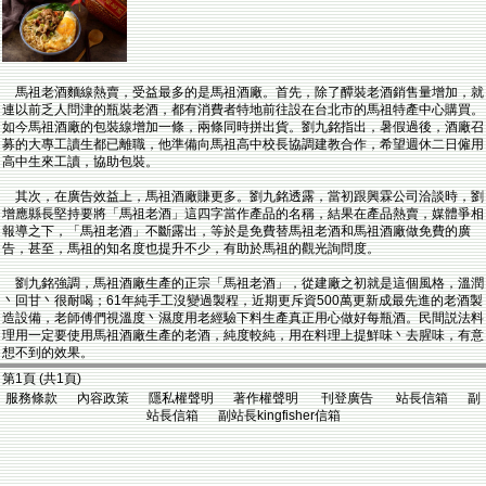
馬祖老酒麵線熱賣，受益最多的是馬祖酒廠。首先，除了醰裝老酒銷售量增加，就
連以前乏人問津的瓶裝老酒，都有消費者特地前往設在台北市的馬祖特產中心購買。
如今馬祖酒廠的包裝線增加一條，兩條同時拼出貨。劉九銘指出，暑假過後，酒廠召
募的大專工讀生都已離職，他準備向馬祖高中校長協調建教合作，希望週休二日僱用
高中生來工讀，協助包裝。
其次，在廣告效益上，馬祖酒廠賺更多。劉九銘透露，當初跟興霖公司洽談時，劉
增應縣長堅持要將「馬祖老酒」這四字當作產品的名稱，結果在產品熱賣，媒體爭相
報導之下，「馬祖老酒」不斷露出，等於是免費替馬祖老酒和馬祖酒廠做免費的廣
告，甚至，馬祖的知名度也提升不少，有助於馬祖的觀光詢問度。
劉九銘強調，馬祖酒廠生產的正宗「馬祖老酒」，從建廠之初就是這個風格，溫潤
丶回甘丶很耐喝；61年純手工沒變過製程，近期更斥資500萬更新成最先進的老酒製
造設備，老師傅們視溫度丶濕度用老經驗下料生產真正用心做好每瓶酒。民間説法料
理用一定要使用馬祖酒廠生產的老酒，純度較純，用在料理上提鮮味丶去腥味，有意
想不到的效果。
第1頁 (共1頁)
服務條款 內容政策 隱私權聲明 著作權聲明 刊登廣告 站長信箱 副
站長信箱 副站長kingfisher信箱