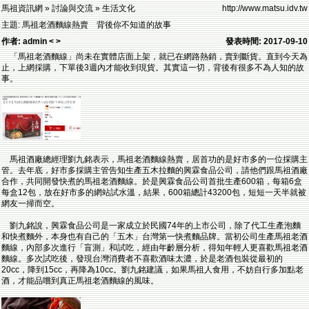
馬祖資訊網 » 討論與交流 » 生活文化
http://www.matsu.idv.tw
主題: 馬祖老酒麵線熱賣 背後你不知道的故事
作者: admin < >
發表時間: 2017-09-10
「馬祖老酒麵線」尚未在實體店面上架，就已在網路熱銷，賣到斷貨。直到今天為
止，上網採購，下單後3週內才能收到現貨。其實這一切，背後有很多不為人知的故
事。
馬祖酒廠總經理劉九銘表示，馬祖老酒麵線熱賣，居首功的是好市多的一位採購主
管。去年底，好市多採購主管告知生產五木拉麵的興霖食品公司，請他們跟馬祖酒廠
合作，共同開發快煮的馬祖老酒麵線。於是興霖食品公司首批生產600箱，每箱6盒
每盒12包，放在好市多的網站試水溫，結果，600箱總計43200包，短短一天半就被
網友一掃而空。
劉九銘說，興霖食品公司是一家成立於民國74年的上市公司，除了代工生產泡麵
和快煮麵外，本身也有自己的「五木」台灣第一快煮麵品牌。當初公司生產馬祖老酒
麵線，內部多次進行「盲測」和試吃，經由年齡層分析，得知年輕人更喜歡馬祖老酒
麵線。多次試吃後，發現台灣消費者不喜歡酒味太濃，於是老酒包裝從最初的
20cc，降到15cc，再降為10cc。劉九銘建議，如果馬祖人食用，不妨自行多加點老
酒，才能品嚐到真正馬祖老酒麵線的風味。