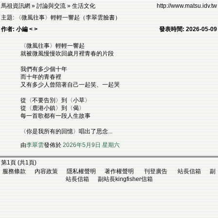
馬祖資訊網 » 討論與交流 » 生活文化
http://www.matsu.idv.tw
主題: 〈微風往事〉輕輕一響起（李翠雲臉書）
作者: 小編 < >
發表時間: 2026-05-09
〈微風往事〉輕輕一響起
就被微風慢慢吹回歲月裡青春的片段
我們有多少個十年
而十年的青春裡
又有多少人曾陪著自己一起笑、一起哭
從〈不要告別〉到〈小草〉
從〈鹿港小鎮〉到〈偈〉
每一首歌都有一段人生故事
〈你是我所有的回憶〉唱出了思念...
由
李翠雲
發佈於
2026年5月9日 星期六
第1頁 (共1頁)
服務條款 內容政策 隱私權聲明 著作權聲明 刊登廣告 站長信箱 副
站長信箱 副站長kingfisher信箱