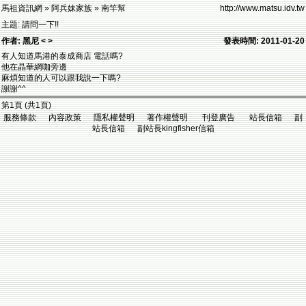
馬祖資訊網 » 阿兵妹家族 » 南竿幫
http://www.matsu.idv.tw
主題: 請問一下!!
作者: 黑尼 < >
發表時間: 2011-01-20
有人知道馬港的泰成商店 電話嗎?
他在晶華網咖旁邊
麻煩知道的人可以跟我說一下嗎?
謝謝^^
第1頁 (共1頁)
服務條款 內容政策 隱私權聲明 著作權聲明 刊登廣告 站長信箱 副
站長信箱 副站長kingfisher信箱