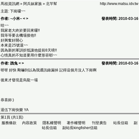
馬祖資訊網 » 阿兵妹家族 » 北竿幫
http://www.matsu.idv.tw
主題: 下崗囉~~
作者: ~小米~ < >
發表時間: 2010-03-16
哇~~
我家老大終於要回來囉!!
我等等要去機場接他!!
好興奮好開心
本來是25號退~~
因為新的軍訓折抵讓他提前8天唷!!
心情真的不知道要用什麼形容耶~~
作者: 跩兔 < >
發表時間: 2010-03-16
呀呀 好快 剛嚇到以為我通訊錄漏掉 記得這個月沒人下崗啊
後來才發現是烏龍一場
恭喜妳:)
退伍下崗快樂 YA
第1頁 (共1頁)
服務條款 內容政策 隱私權聲明 著作權聲明 刊登廣告 站長信箱 副
站長信箱 副站長kingfisher信箱