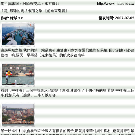
馬祖資訊網 » 討論與交流 » 旅遊攝影
http://www.matsu.idv.tw
主題: 綠球的馬祖卡蹓之旅-【前進東引篇】
作者: 綠球 < >
發表時間: 2007-07-05
這趟馬祖之旅,我們的第一站是東引,由於東引對外交通只能靠台馬輪, 因此到東引必須
住宿一晚,隔天一早再搭〔先東後馬〕的航次前往南竿.
看到〔中柱港〕三個字就表示已經到了東引,連續坐了十個小時的船,看到[中柱港]三個
字,此刻只有〔感動〕二字可以形容...
船一駛進中柱港,會看到左邊遠方有很多的房子,那就是樂華村與中柳村 ,也就是東引最