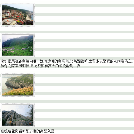
東引是馬祖各島境內唯一沒有沙灘的島嶼,地勢高聳陡峭,土質多以堅硬的花崗岩為主,
秋冬之際寒風刺骨,因此很難有高大的植物能夠生存.
瞧瞧這花崗岩峭壁多麼的高聳入雲...