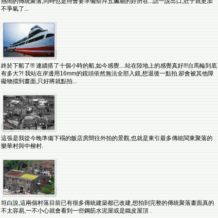
熱鬧的傳統聚落,同時也是待會要準備祭拜五臟廟的好所在...話一說出口,肚子就更加
不爭氣了...
終於下船了!!! 連續搭了十個小時的船,如今感覺....站在陸地上的感覺真好!!!台馬輪到底
有多大?! 我站在岸邊用16mm的鏡頭依然無法全部入鏡,想退後一點拍,卻會被其他障
礙物擋到畫面,只好將就點拍...
這張是我從今晚準備下褟的飯店房間往外拍的景觀,也就是東引最多傳統閩東聚落的
樂華村與中柳村.
坦白說,這兩個村落目前已有很多傳統建築都已改建,想拍到完整的傳統聚落畫面真的
不太容易,一不小心就會看到一些鋼筋水泥屋或是鐵皮屋頂 .