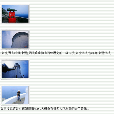
[東引]過去叫做[東湧],因此這座擁有百年歷史的三級古蹟[東引燈塔]也稱為[東湧燈塔].
如果沒說這是在東湧燈塔拍的,大概會有很多人以為我們去了希臘...