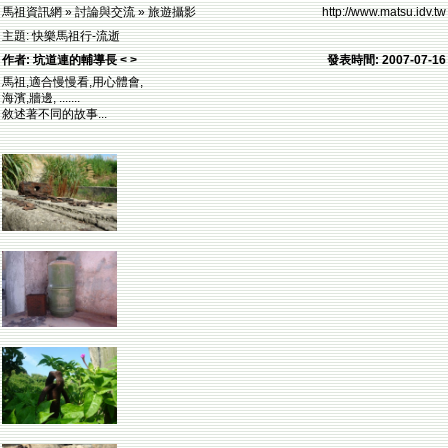
馬祖資訊網 » 討論與交流 » 旅遊攝影
http://www.matsu.idv.tw
主題: 快樂馬祖行-流逝
作者: 坑道連的輔導長 < >
發表時間: 2007-07-16
馬祖,適合慢慢看,用心體會,
海濱,牆邊, .......
敘述著不同的故事...